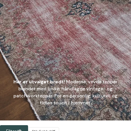
Her er utvalget bredt!
Moderne, vevde tepper
blandet med unike, håndlagde vintage- og
patchworktepper. For en personlig, kulturell og
tidløs touch i hjemmet.