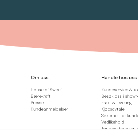
Om oss
Handle hos oss
House of Sweef
Kundeservice & ko
Bærekraft
Besøk oss i show
Presse
Frakt & levering
Kundeanmeldelser
Kjøpsavtale
Sikkerhet for kund
Vedlikehold
Tør man kjøpe en 