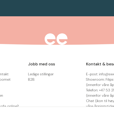
Jobb med oss
Kontakt & bes
ntakt
Ledige stillinger
E-post: info@sw
roomet
B2B
Showroom: Filips
(innenfor våre åp
Telefon: +47 53 
en
(innenfor våre åp
Chat (ikon til hø
sofa online?
våre åpningstide
Retur/reklamasjo