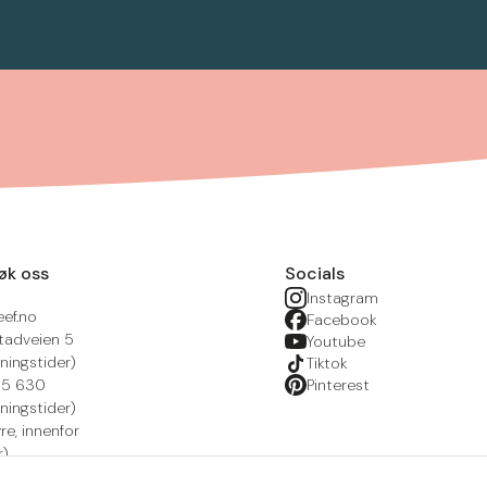
øk oss
Socials
Instagram
eef.no
Facebook
tadveien 5
Youtube
ningstider)
Tiktok
215 630
Pinterest
ningstider)
yre, innenfor
r)
nsportal