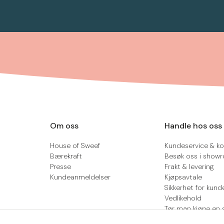
Om oss
Handle hos oss
House of Sweef
Kundeservice & ko
Bærekraft
Besøk oss i show
Presse
Frakt & levering
Kundeanmeldelser
Kjøpsavtale
Sikkerhet for kund
Vedlikehold
Tør man kjøpe en 