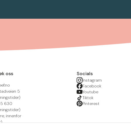
øk oss
Socials
Instagram
eef.no
Facebook
tadveien 5
Youtube
ningstider)
Tiktok
215 630
Pinterest
ningstider)
yre, innenfor
r)
nsportal