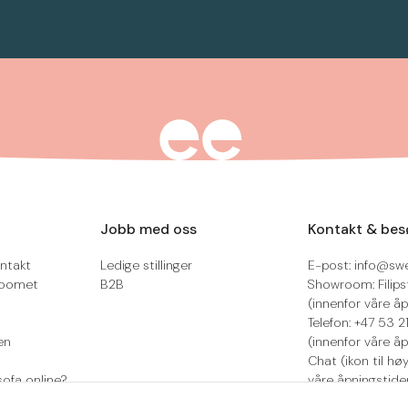
Jobb med oss
Kontakt & bes
ntakt
Ledige stillinger
E-post: info@sw
roomet
B2B
Showroom: Filips
(innenfor våre åp
Telefon: +47 53 
en
(innenfor våre åp
Chat (ikon til hø
sofa online?
våre åpningstide
Retur/reklamasjo