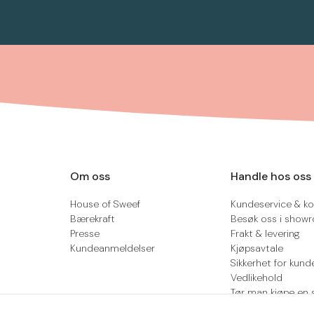
Om oss
Handle hos oss
House of Sweef
Kundeservice & ko
Bærekraft
Besøk oss i show
Presse
Frakt & levering
Kundeanmeldelser
Kjøpsavtale
Sikkerhet for kund
Vedlikehold
Tør man kjøpe en 