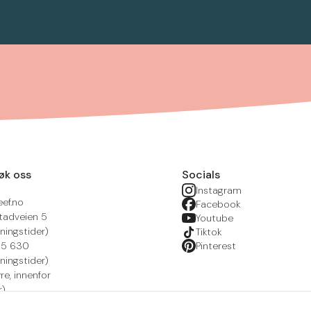
øk oss
Socials
Instagram
eef.no
Facebook
tadveien 5
Youtube
ningstider)
Tiktok
215 630
Pinterest
ningstider)
yre, innenfor
r)
nsportal