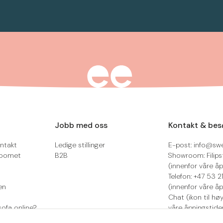
Jobb med oss
Kontakt & bes
ntakt
Ledige stillinger
E-post: info@sw
roomet
B2B
Showroom: Filips
(innenfor våre åp
Telefon: +47 53 
en
(innenfor våre åp
Chat (ikon til hø
sofa online?
våre åpningstide
Retur/reklamasjo