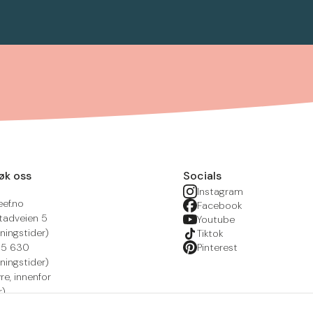
øk oss
Socials
Instagram
eef.no
Facebook
tadveien 5
Youtube
ningstider)
Tiktok
215 630
Pinterest
ningstider)
yre, innenfor
r)
nsportal