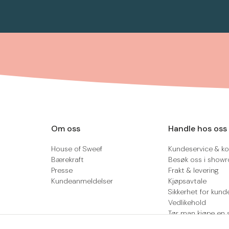
Om oss
Handle hos oss
House of Sweef
Kundeservice & ko
Bærekraft
Besøk oss i show
Presse
Frakt & levering
Kundeanmeldelser
Kjøpsavtale
Sikkerhet for kund
Vedlikehold
Tør man kjøpe en 