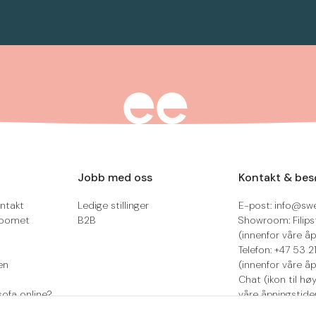
Jobb med oss
Kontakt & bes
ntakt
Ledige stillinger
E-post: info@sw
roomet
B2B
Showroom: Filips
(innenfor våre åp
Telefon: +47 53 
en
(innenfor våre åp
Chat (ikon til hø
sofa online?
våre åpningstide
Retur/reklamasjo