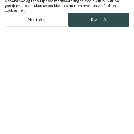
webanalyse og for å tilpasse markedsføringen. Ved å klikke ”Kjør på”
godkjenner du bruken av cookies. Les mer om hvordan vi håndterer
cookies
her
.
Nei takk
Kjør på