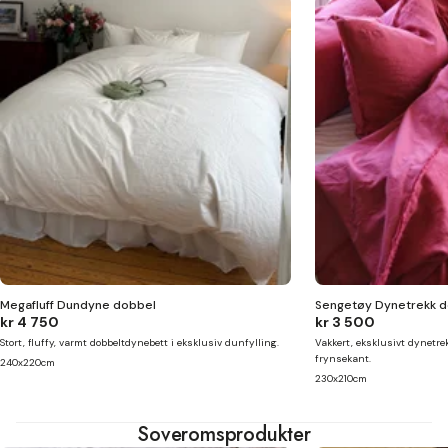
Megafluff Dundyne dobbel
Sengetøy Dynetrekk d
kr 4 750
kr 3 500
Stort, fluffy, varmt dobbeltdynebett i eksklusiv dunfylling.
Vakkert, eksklusivt dynetre
frynsekant.
240x220cm
230x210cm
Soveromsprodukter