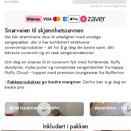
kr 7 250
1 produkt må konfigureres
Snarveien til skjønnhetssøvnen
Her blir drømmene dine til virkelighet med smidige
sengepakker, der vi har kombinert eksklusive
soveromsprodukter - alt for å gi deg din beste søvn, ditt
lekreste soverom og en rask sengeremakeover.
Unn deg en snarvei til et soverom fylt med forførende, fluffy
dundyner, myke puter og romantiske sengetekstiler fra Happy
Fluffy Cloud - toppet med premium loungewear fra Nufferton.
•
Pakkeprodukter
gir bedre marginer.
Derfor kan vi gi deg en
bedre pris.
Megafluff dobbeldyne og
Fluffpute, hos
Megafluff gir fø
@larissamariellewehr.
alpereise - hj
Inkludert i pakken