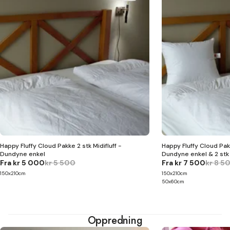
Happy Fluffy Cloud Pakke 2 stk Midifluff -
Happy Fluffy Cloud Pakk
Dundyne enkel
Dundyne enkel & 2 stk 
Fra
kr 5 000
kr 5 500
Fra
kr 7 500
kr 8 5
150x210cm
150x210cm
50x60cm
Oppredning