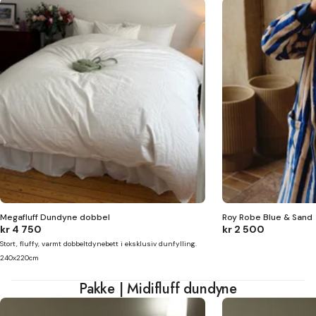
Megafluff Dundyne dobbel
Roy Robe Blue & Sand
kr 4 750
kr 2 500
Stort, fluffy, varmt dobbeltdynebett i eksklusiv dunfylling.
240x220cm
Pakke | Midifluff dundyne