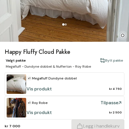
Happy Fluffy Cloud Pakke
Valgt pakke
Bytt pakke
Megafluff - Dundyne dobbel & Nufferton - Roy Robe
Megafluff
Dundyne dobbel
x1
Vis produkt
kr 4 750
Tilpasse
Roy Robe
x1
Vis produkt
kr 2 500
Legg i handlekurv
kr 7 000