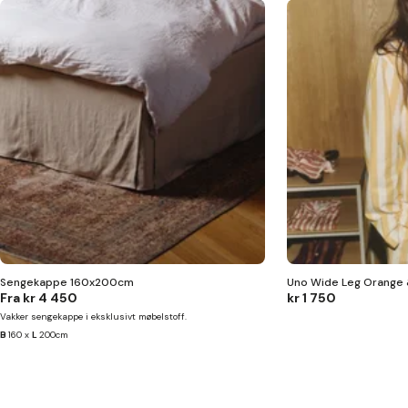
Sengekappe 160x200cm
Uno Wide Leg Orange 
Fra
kr 4 450
kr 1 750
Vakker sengekappe i eksklusivt møbelstoff.
B
160 x
L
200cm