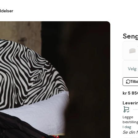
delser
Seng
Velg 
Tilb
kr 5 8
Leveri
Legge
bestillin
I dag
Se din 