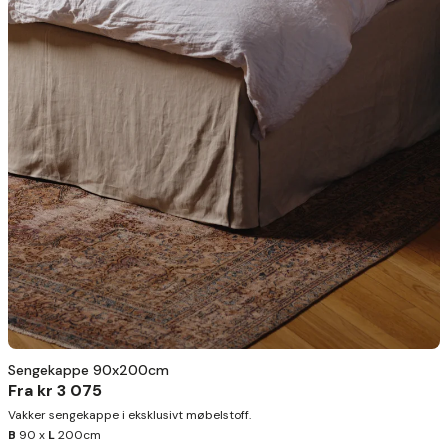
Sengekappe 90x200cm
Fra
kr 3 075
Vakker sengekappe i eksklusivt møbelstoff.
B
90 x
L
200cm