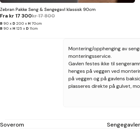
Zebran Pakke Seng & Sengegavl klassisk 90cm
Fra
kr 17 300
kr 17 800
B
90 x
D
200 x
H
70cm
B
90 x
H
125 x
D
11cm
Montering/opphenging av sengega
monteringsservice.
Gavlen festes ikke til sengera
henges på veggen ved monteri
på veggen og på gavlens baksi
plasseres direkte på gulvet, mo
Soverom
Sengegavle