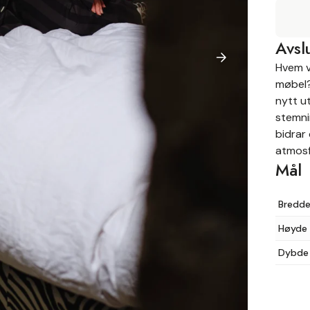
Avsl
Hvem v
møbel?
nytt u
stemni
bidrar
atmosfæ
Mål
Bredd
Høyde
Dybde