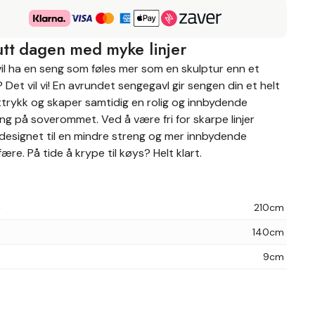
utt dagen med myke linjer
il ha en seng som føles mer som en skulptur enn et
 Det vil vi! En avrundet sengegavl gir sengen din et helt
ttrykk og skaper samtidig en rolig og innbydende
ng på soverommet. Ved å være fri for skarpe linjer
 designet til en mindre streng og mer innbydende
re. På tide å krype til køys? Helt klart.
e
210cm
140cm
9cm