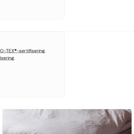
O-TEX®-sertifisering
.
isering
.
.