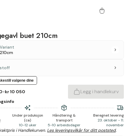
egavl buet 210cm
Variant
210cm
stoff
akestill valgene dine
-
Legg i handlekurv
50
kr 10 050
ngsinfo
Under produksjon
Håndtering &
Beregnet levering
g
(ca)
transport
23. oktober - 11.
10-12 uker
5-10 arbeidsdager
november
fraktpris i Handlekurven.
Les leveringsvilkår for ditt poststed
.