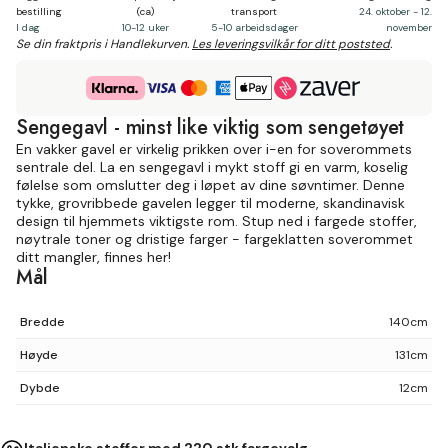
bestilling
(ca)
transport
24. oktober - 12.
I dag
10-12 uker
5-10 arbeidsdager
november
Se din fraktpris i Handlekurven.
Les leveringsvilkår for ditt poststed
.
Sengegavl - minst like viktig som sengetøyet
En vakker gavel er virkelig prikken over i-en for soverommets
sentrale del. La en sengegavl i mykt stoff gi en varm, koselig
følelse som omslutter deg i løpet av dine søvntimer. Denne
tykke, grovribbede gavelen legger til moderne, skandinavisk
design til hjemmets viktigste rom. Stup ned i fargede stoffer,
nøytrale toner og dristige farger - fargeklatten soverommet
ditt mangler, finnes her!
Mål
Bredde
140cm
Høyde
131cm
Dybde
12cm