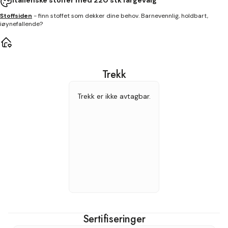
Italienske stoffer med 220 stk fargevalg
Se i AR
Stoffsiden
- finn stoffet som dekker dine behov. Barnevennlig, holdbart,
Vis mål
iøynefallende?
Trekk
Trekk er ikke avtagbar.
Sertifiseringer