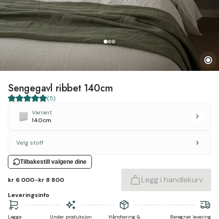
Sengegavl ribbet 140cm
(
5
)
Variant
140cm
Velg stoff
Tilbakestill valgene dine
-
Legg i handlekurv
kr 6 000
kr 8 800
Leveringsinfo
Legge
Under produksjon
Håndtering &
Beregnet levering