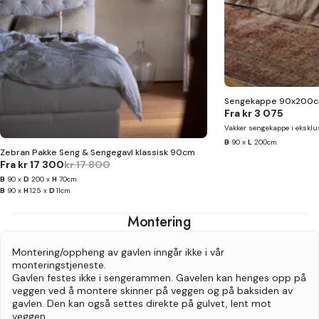
Sengekappe 90x200
Fra
kr 3 075
Vakker sengekappe i eksklus
B
90 x
L
200cm
Zebran Pakke Seng & Sengegavl klassisk 90cm
Fra
kr 17 300
kr 17 800
B
90 x
D
200 x
H
70cm
B
90 x
H
125 x
D
11cm
Montering
Montering/oppheng av gavlen inngår ikke i vår
monteringstjeneste.
Gavlen festes ikke i sengerammen. Gavelen kan henges opp på
veggen ved å montere skinner på veggen og på baksiden av
gavlen. Den kan også settes direkte på gulvet, lent mot
veggen.