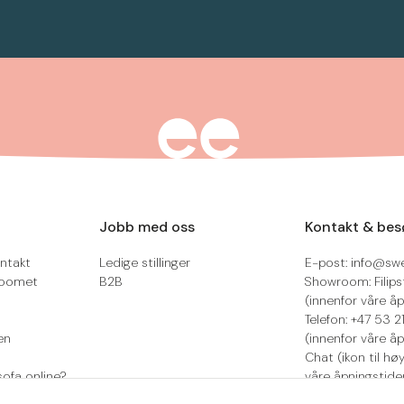
Jobb med oss
Kontakt & bes
ntakt
Ledige stillinger
E-post: info@sw
roomet
B2B
Showroom: Filips
(innenfor våre åp
Telefon: +47 53 
en
(innenfor våre åp
Chat (ikon til hø
sofa online?
våre åpningstide
Retur/reklamasjo