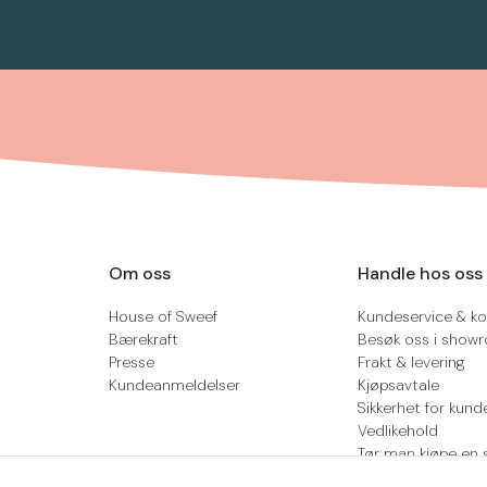
Om oss
Handle hos oss
House of Sweef
Kundeservice & ko
Bærekraft
Besøk oss i show
Presse
Frakt & levering
Kundeanmeldelser
Kjøpsavtale
Sikkerhet for kund
Vedlikehold
Tør man kjøpe en 