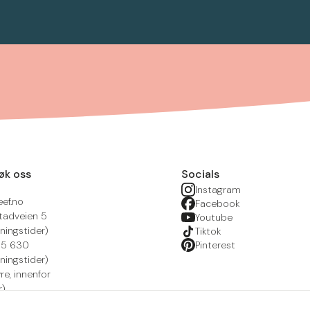
øk oss
Socials
Instagram
eef.no
Facebook
tadveien 5
Youtube
ningstider)
Tiktok
215 630
Pinterest
ningstider)
yre, innenfor
r)
nsportal