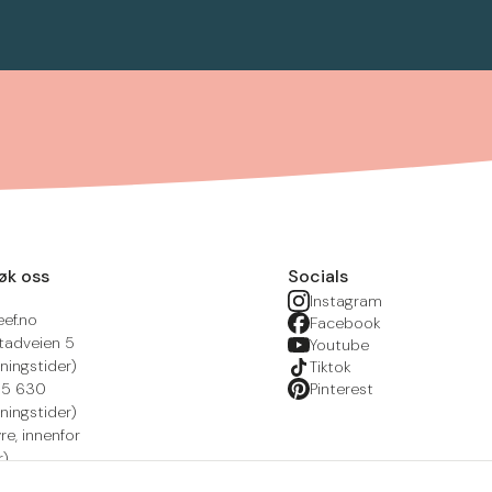
øk oss
Socials
Instagram
eef.no
Facebook
tadveien 5
Youtube
ningstider)
Tiktok
215 630
Pinterest
ningstider)
yre, innenfor
r)
nsportal