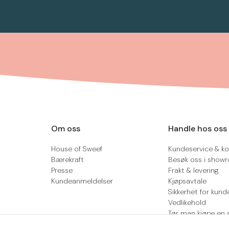
Om oss
Handle hos oss
House of Sweef
Kundeservice & ko
Bærekraft
Besøk oss i show
Presse
Frakt & levering
Kundeanmeldelser
Kjøpsavtale
Sikkerhet for kund
Vedlikehold
Tør man kjøpe en 