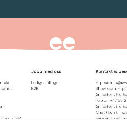
Jobb med oss
Kontakt & bes
ntakt
Ledige stillinger
E-post: info@sw
roomet
B2B
Showroom: Filips
(innenfor våre åp
Telefon: +47 53 
en
(innenfor våre åp
Chat (ikon til hø
sofa online?
våre åpningstide
Retur/reklamasjo