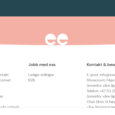
Jobb med oss
Kontakt & bes
ntakt
Ledige stillinger
E-post: info@sw
roomet
B2B
Showroom: Filips
(innenfor våre åp
Telefon: +47 53 
en
(innenfor våre åp
Chat (ikon til hø
sofa online?
våre åpningstide
Retur/reklamasjo