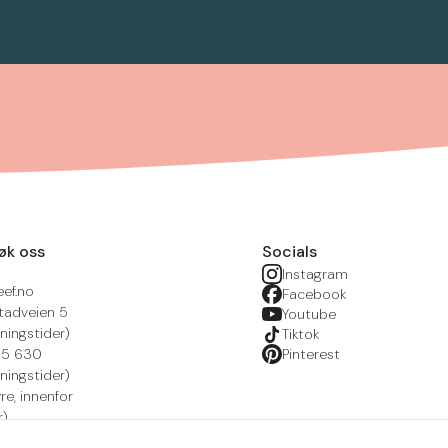
øk oss
Socials
Instagram
eef.no
Facebook
tadveien 5
Youtube
ningstider)
Tiktok
215 630
Pinterest
ningstider)
yre, innenfor
r)
nsportal