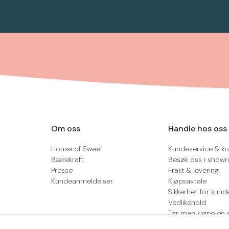
Om oss
Handle hos oss
House of Sweef
Kundeservice & ko
Bærekraft
Besøk oss i show
Presse
Frakt & levering
Kundeanmeldelser
Kjøpsavtale
Sikkerhet for kund
Vedlikehold
Tør man kjøpe en 