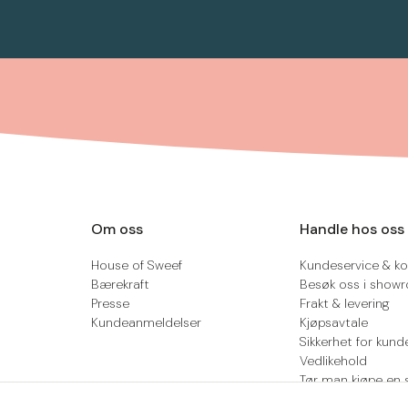
Om oss
Handle hos oss
House of Sweef
Kundeservice & ko
Bærekraft
Besøk oss i show
Presse
Frakt & levering
Kundeanmeldelser
Kjøpsavtale
Sikkerhet for kund
Vedlikehold
Tør man kjøpe en 