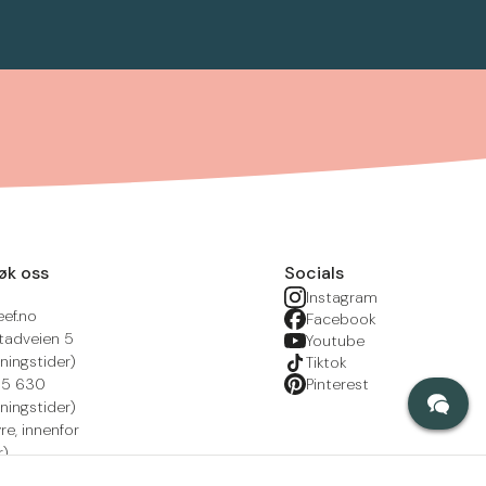
øk oss
Socials
Instagram
eef.no
Facebook
tadveien 5
Youtube
ningstider)
Tiktok
215 630
Pinterest
ningstider)
yre, innenfor
r)
nsportal