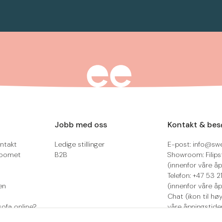
Jobb med oss
Kontakt & bes
ntakt
Ledige stillinger
E-post: info@sw
roomet
B2B
Showroom: Filips
(innenfor våre åp
Telefon: +47 53 
en
(innenfor våre åp
Chat (ikon til hø
sofa online?
våre åpningstide
Retur/reklamasjo