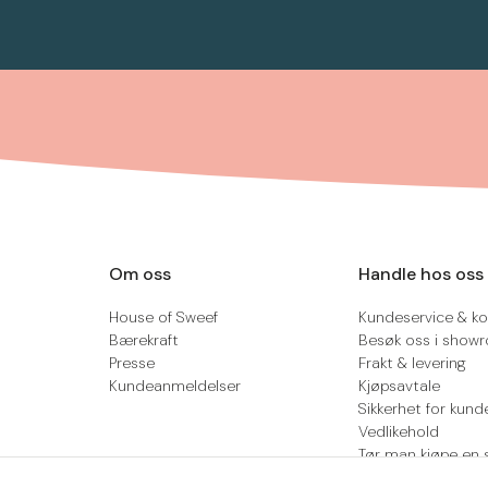
Om oss
Handle hos oss
House of Sweef
Kundeservice & ko
Bærekraft
Besøk oss i show
Presse
Frakt & levering
Kundeanmeldelser
Kjøpsavtale
Sikkerhet for kund
Vedlikehold
Tør man kjøpe en 