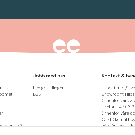
Jobb med oss
Kontakt & bes
ntakt
Ledige stillinger
E-post: info@sw
roomet
B2B
Showroom: Filips
(innenfor våre åp
Telefon: +47 53 
en
(innenfor våre åp
Chat (ikon til hø
sofa online?
våre åpningstide
Retur/reklamasjo