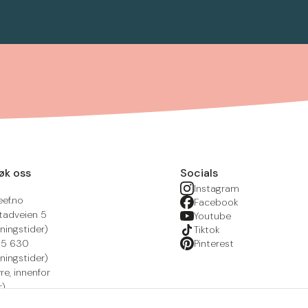
øk oss
Socials
Instagram
eef.no
Facebook
tadveien 5
Youtube
ningstider)
Tiktok
215 630
Pinterest
ningstider)
yre, innenfor
r)
nsportal