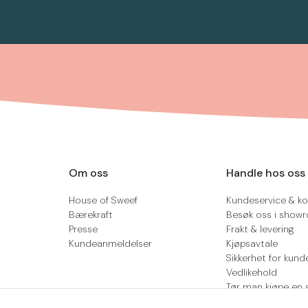
Om oss
Handle hos oss
House of Sweef
Kundeservice & ko
Bærekraft
Besøk oss i show
Presse
Frakt & levering
Kundeanmeldelser
Kjøpsavtale
Sikkerhet for kund
Vedlikehold
Tør man kjøpe en 