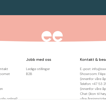
Jobb med oss
Kontakt & bes
ntakt
Ledige stillinger
E-post: info@sw
roomet
B2B
Showroom: Filips
(innenfor våre åp
Telefon: +47 53 
en
(innenfor våre åp
Chat (ikon til hø
sofa online?
våre åpningstide
Retur/reklamasjo