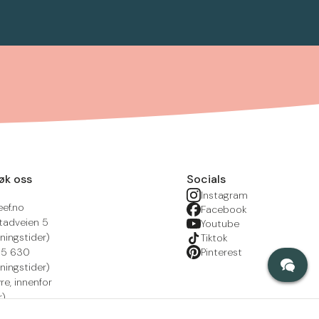
øk oss
Socials
Instagram
eef.no
Facebook
tadveien 5
Youtube
ningstider)
Tiktok
215 630
Pinterest
ningstider)
yre, innenfor
r)
nsportal