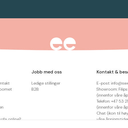
Jobb med oss
Kontakt & bes
ntakt
Ledige stillinger
E-post: info@sw
roomet
B2B
Showroom: Filips
(innenfor våre åp
Telefon: +47 53 
en
(innenfor våre åp
Chat (ikon til hø
sofa online?
våre åpningstide
Retur/reklamasjo