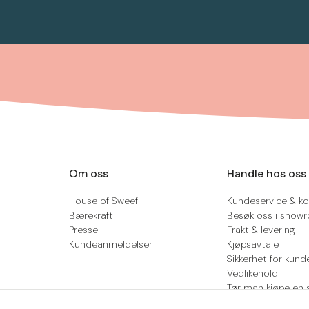
Om oss
Handle hos oss
House of Sweef
Kundeservice & ko
Bærekraft
Besøk oss i show
Presse
Frakt & levering
Kundeanmeldelser
Kjøpsavtale
Sikkerhet for kund
Vedlikehold
Tør man kjøpe en 