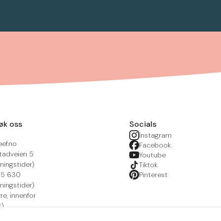
øk oss
Socials
Instagram
eef.no
Facebook
tadveien 5
Youtube
ningstider)
Tiktok
215 630
Pinterest
ningstider)
yre, innenfor
r)
nsportal