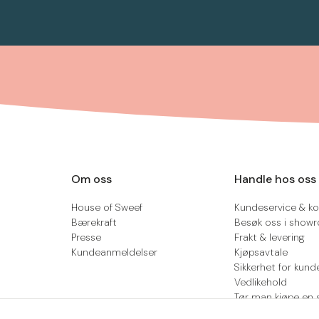
Om oss
Handle hos oss
House of Sweef
Kundeservice & ko
Bærekraft
Besøk oss i show
Presse
Frakt & levering
Kundeanmeldelser
Kjøpsavtale
Sikkerhet for kund
Vedlikehold
Tør man kjøpe en 