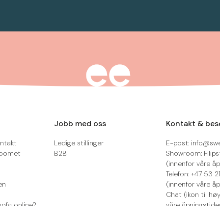
Jobb med oss
Kontakt & bes
ntakt
Ledige stillinger
E-post: info@sw
roomet
B2B
Showroom: Filips
(innenfor våre åp
Telefon: +47 53 
en
(innenfor våre åp
Chat (ikon til hø
sofa online?
våre åpningstide
Retur/reklamasjo