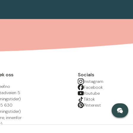
øk oss
Socials
Instagram
eef.no
Facebook
tadveien 5
Youtube
ningstider)
Tiktok
215 630
Pinterest
ningstider)
yre, innenfor
r)
nsportal