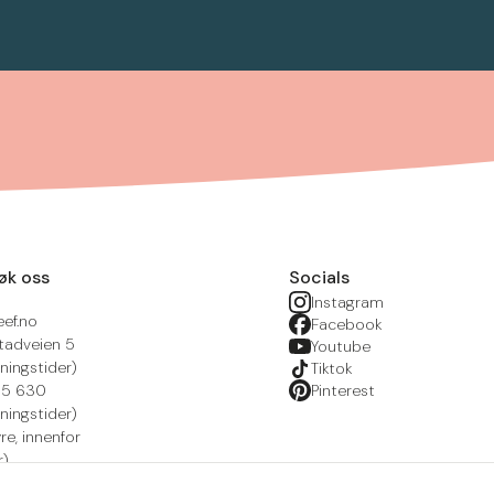
øk oss
Socials
Instagram
eef.no
Facebook
tadveien 5
Youtube
ningstider)
Tiktok
215 630
Pinterest
ningstider)
yre, innenfor
r)
nsportal