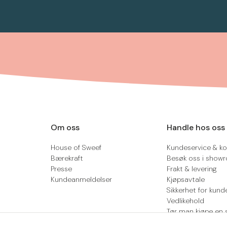
Om oss
Handle hos oss
House of Sweef
Kundeservice & ko
Bærekraft
Besøk oss i show
Presse
Frakt & levering
Kundeanmeldelser
Kjøpsavtale
Sikkerhet for kund
Vedlikehold
Tør man kjøpe en 