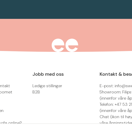
Jobb med oss
Kontakt & bes
ntakt
Ledige stillinger
E-post: info@sw
roomet
B2B
Showroom: Filips
(innenfor våre åp
Telefon: +47 53 
en
(innenfor våre åp
Chat (ikon til hø
sofa online?
våre åpningstide
Retur/reklamasjo