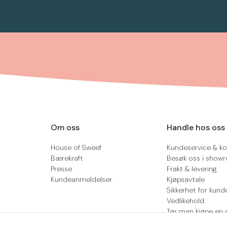
Om oss
Handle hos oss
House of Sweef
Kundeservice & ko
Bærekraft
Besøk oss i show
Presse
Frakt & levering
Kundeanmeldelser
Kjøpsavtale
Sikkerhet for kund
Vedlikehold
Tør man kjøpe en 