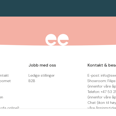
Jobb med oss
Kontakt & bes
ntakt
Ledige stillinger
E-post: info@sw
roomet
B2B
Showroom: Filips
(innenfor våre åp
Telefon: +47 53 
en
(innenfor våre åp
Chat (ikon til hø
sofa online?
våre åpningstide
Retur/reklamasjo