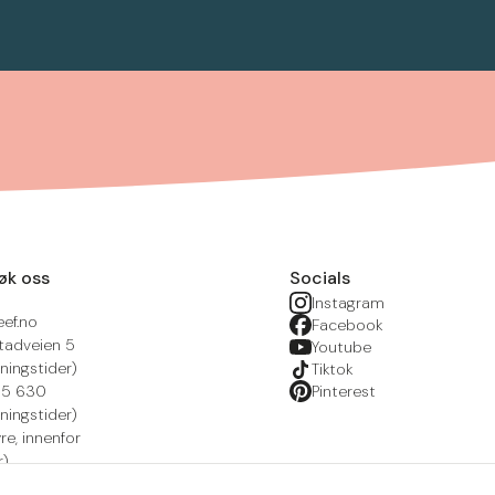
øk oss
Socials
Instagram
eef.no
Facebook
tadveien 5
Youtube
ningstider)
Tiktok
215 630
Pinterest
ningstider)
yre, innenfor
r)
nsportal