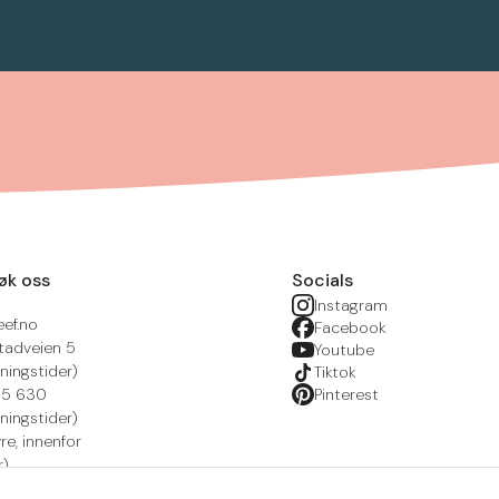
øk oss
Socials
Instagram
eef.no
Facebook
tadveien 5
Youtube
ningstider)
Tiktok
215 630
Pinterest
ningstider)
yre, innenfor
r)
nsportal