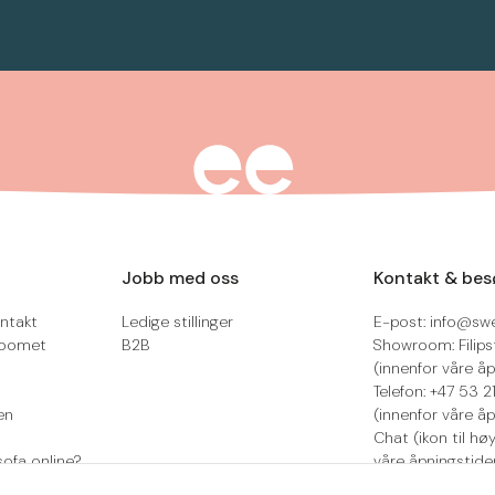
Jobb med oss
Kontakt & bes
ntakt
Ledige stillinger
E-post: info@sw
roomet
B2B
Showroom: Filips
(innenfor våre åp
Telefon: +47 53 
en
(innenfor våre åp
Chat (ikon til hø
sofa online?
våre åpningstide
Retur/reklamasjo