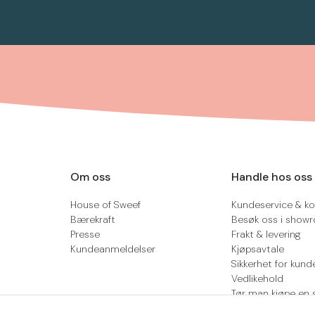
Om oss
Handle hos oss
House of Sweef
Kundeservice & ko
Bærekraft
Besøk oss i show
Presse
Frakt & levering
Kundeanmeldelser
Kjøpsavtale
Sikkerhet for kund
Vedlikehold
Tør man kjøpe en 