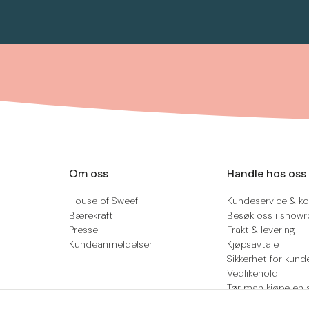
Om oss
Handle hos oss
House of Sweef
Kundeservice & ko
Bærekraft
Besøk oss i show
Presse
Frakt & levering
Kundeanmeldelser
Kjøpsavtale
Sikkerhet for kund
Vedlikehold
Tør man kjøpe en 