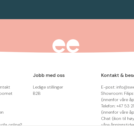
Jobb med oss
Kontakt & bes
ntakt
Ledige stillinger
E-post: info@sw
roomet
B2B
Showroom: Filips
(innenfor våre åp
Telefon: +47 53 
en
(innenfor våre åp
Chat (ikon til hø
sofa online?
våre åpningstide
Retur/reklamasjo