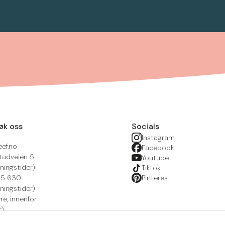
øk oss
Socials
Instagram
eef.no
Facebook
tadveien 5
Youtube
ningstider)
Tiktok
215 630
Pinterest
ningstider)
yre, innenfor
r)
nsportal