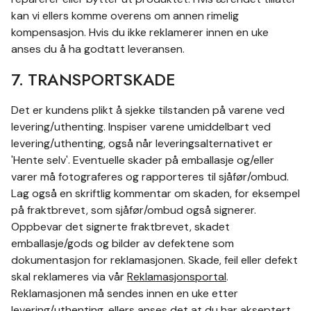
kan vi ellers komme overens om annen rimelig
kompensasjon. Hvis du ikke reklamerer innen en uke
anses du å ha godtatt leveransen.
7. TRANSPORTSKADE
Det er kundens plikt å sjekke tilstanden på varene ved
levering/uthenting. Inspiser varene umiddelbart ved
levering/uthenting, også når leveringsalternativet er
'Hente selv'. Eventuelle skader på emballasje og/eller
varer må fotograferes og rapporteres til sjåfør/ombud.
Lag også en skriftlig kommentar om skaden, for eksempel
på fraktbrevet, som sjåfør/ombud også signerer.
Oppbevar det signerte fraktbrevet, skadet
emballasje/gods og bilder av defektene som
dokumentasjon for reklamasjonen. Skade, feil eller defekt
skal reklameres via vår
Reklamasjonsportal
.
Reklamasjonen må sendes innen en uke etter
levering/uthenting, ellers anses det at du har akseptert