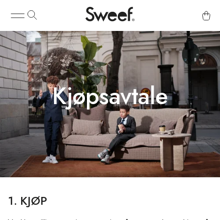
Kjøpsavtale
1. KJØP