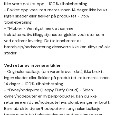
ikke være pakket opp - 100% tilbakebetaling.
- Pakket opp vare, returneres innen 14 dager. Ikke brukt,
ingen skader eller flekker på produktet - 75%
tilbakebetaling.
- *Møbler
-
Vennligst merk at samme
fraktalternativ/tilleggstjenester gjelder ved retur som
ved ordinær levering. Dette innebærer at
bærehjelp/nedmontering dessverre ikke kan tilbys på alle
steder.
Ved retur av interiørartikler
- Originalemballasje (om varen krever det), ikke brukt,
ingen skader eller flekker på produktet, returneres innen
14 dager - 100% tilbakebetaling.
- *Dyne/hodepute (Happy Fluffy Cloud) - Siden
dyner/hodeputer er hygienprodukter, kan du ikke
returnere en dyne/hodepute hvis plomberingen er brutt.
Bare ubrukte dyner/hodeputere i originalemballasje
(pose med intakt plomberingen) godtas som returer.