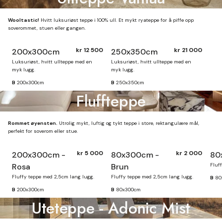
Wooltastic!
Hvitt luksuriøst teppe i 100% ull. Et mykt ryateppe for å piffe opp
soverommet, stuen eller gangen.
kr 12 500
kr 21 000
200x300cm
250x350cm
Finnes på lager
Luksuriøst, hvitt ullteppe med en
Luksuriøst, hvitt ullteppe med en
myk lugg.
myk lugg.
B
200x300cm
B
250x350cm
Fluffteppe
Rommet øyensten.
Utrolig mykt, luftig og tykt teppe i store, rektangulære mål,
perfekt for soverom eller stue.
kr 5 000
kr 2 000
200x300cm -
80x300cm -
80
Finnes på lager
Rosa
Brun
Fluf
Fluffy teppe med 2,5cm lang lugg.
Fluffy teppe med 2,5cm lang lugg.
B
80
B
200x300cm
B
80x300cm
Uteteppe - Adonic Mist