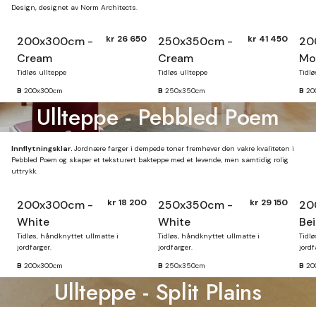
Design, designet av Norm Architects.
kr 26 650
kr 41 450
200x300cm -
250x350cm -
20
Cream
Cream
Mo
Tidløs ullteppe
Tidløs ullteppe
Tidlø
B
200x300cm
B
250x350cm
B
20
Ullteppe - Pebbled Poem
Innflytningsklar.
Jordnære farger i dempede toner fremhever den vakre kvaliteten i
Pebbled Poem og skaper et teksturert bakteppe med et levende, men samtidig rolig
uttrykk.
kr 18 200
kr 29 150
200x300cm -
250x350cm -
20
White
White
Be
Tidløs, håndknyttet ullmatte i
Tidløs, håndknyttet ullmatte i
Tidlø
jordfarger.
jordfarger.
jordf
B
200x300cm
B
250x350cm
B
20
Ullteppe - Split Plains