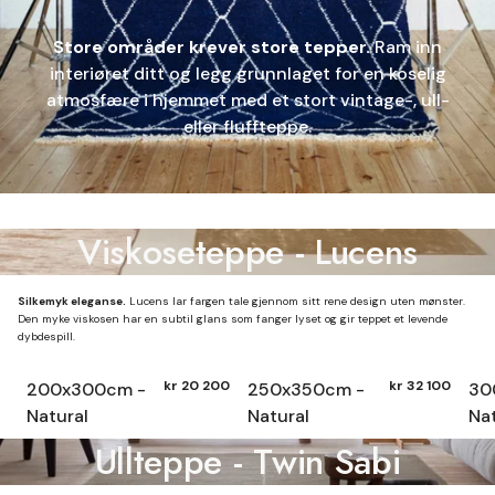
Store områder krever store tepper.
Ram inn
interiøret ditt og legg grunnlaget for en koselig
atmosfære i hjemmet med et stort vintage-, ull-
eller fluffteppe.
Viskoseteppe - Lucens
Silkemyk eleganse.
Lucens lar fargen tale gjennom sitt rene design uten mønster.
Den myke viskosen har en subtil glans som fanger lyset og gir teppet et levende
dybdespill.
kr 20 200
kr 32 100
200x300cm -
250x350cm -
30
Natural
Natural
Nat
Ullteppe - Twin Sabi