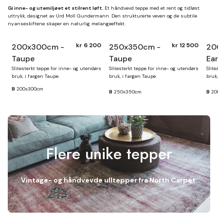
Gi inne- og utemiljøet et stilrent løft.
Et håndvevd teppe med et rent og tidløst
uttrykk, designet av Urd Moll Gundermann. Den strukturerte veven og de subtile
nyanseskiftene skaper en naturlig melangeeffekt.
kr 6 200
kr 12 500
200x300cm -
250x350cm -
20
Taupe
Taupe
Ea
Slitesterkt teppe for inne- og utendørs
Slitesterkt teppe for inne- og utendørs
Slite
bruk, i fargen Taupe.
bruk, i fargen Taupe.
bruk,
B
200x300cm
B
250x350cm
B
20
Flere unike tepper
Vintage- og håndvevde ulltepper fra North Carpet.