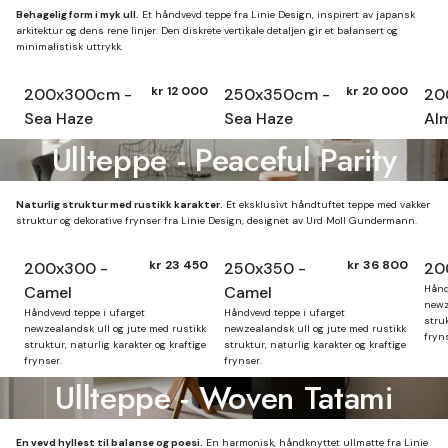
Behagelig form i myk ull.
Et håndvevd teppe fra Linie Design, inspirert av japansk
arkitektur og dens rene linjer. Den diskrete vertikale detaljen gir et balansert og
minimalistisk uttrykk.
kr 12 000
kr 20 000
200x300cm -
250x350cm -
20
Sea Haze
Sea Haze
Al
Ullteppe - Peaceful Parity
Naturlig struktur med rustikk karakter.
Et eksklusivt håndtuftet teppe med vakker
struktur og dekorative frynser fra Linie Design, designet av Urd Moll Gundermann.
kr 23 450
kr 36 800
200x300 -
250x350 -
20
Camel
Camel
Hånd
newz
Håndvevd teppe i ufarget
Håndvevd teppe i ufarget
struk
newzealandsk ull og jute med rustikk
newzealandsk ull og jute med rustikk
fryns
struktur, naturlig karakter og kraftige
struktur, naturlig karakter og kraftige
frynser.
frynser.
Ullteppe - Woven Tatami
En vevd hyllest til balanse og poesi.
En harmonisk, håndknyttet ullmatte fra Linie