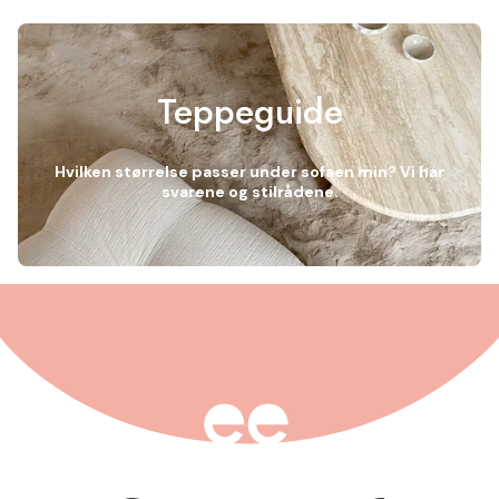
Teppeguide
Hvilken størrelse passer under sofaen min? Vi har
svarene og stilrådene.