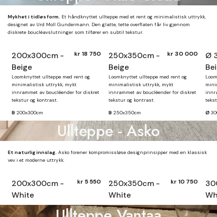
Mykhet i tidløs form.
Et håndknyttet ullteppe med et rent og minimalistisk uttrykk,
designet av Urd Moll Gundermann. Den glatte, tette overflaten får liv gjennom
diskrete boucléavslutninger som tilfører en subtil tekstur.
kr 18 750
kr 30 000
200x300cm -
250x350cm -
Ø 
Beige
Beige
Be
Loomknyttet ullteppe med rent og
Loomknyttet ullteppe med rent og
Loom
minimalistisk uttrykk, mykt
minimalistisk uttrykk, mykt
mini
innrammet av boucléender for diskret
innrammet av boucléender for diskret
innr
tekstur og kontrast.
tekstur og kontrast.
tekst
B
200x300cm
B
250x350cm
Ø
30
Ullteppe - Asko
Et naturlig innslag.
Asko forener kompromissløse designprinsipper med en klassisk
vev i et moderne uttrykk.
kr 5 550
kr 10 750
200x300cm -
250x350cm -
30
White
White
Wh
Ullteppe Vantaa