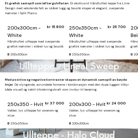
Et grafisk samspill som løfter gulvflaten.
Et eksklusivt håndtuftet teppe fra Linie
Design med vekslende felt av skåret lugg og bouclé skaper et elegant, sveipende
mønster i Split Plains.
kr 15 800
kr 25 700
200x300cm -
250x350cm -
20
White
White
Be
Håndtuftet ullteppe med sveipende
Håndtuftet ullteppe med sveipende
Hånd
grafisk mønster i skåret luv og bouclé.
grafisk mønster i skåret luv og bouclé.
grafi
B
200x300cm
B
250x350cm
B
20
Ullteppe - Lineal Sweep
Med positive og negative kontraster skapes et dynamisk samspill av bøyde
linjer
. De slyngende, avrundede formene i kombinasjon med den dype luggen tilbyr
både visuell og taktil tiltrekningskraft som innbyr til berøring.
kr 37 000
kr 24 000
250x350 - Hvit
200x300 - Hvit
Finnes på lager
Vakker, lys ullteppe for soverom og
Vakker, lys ullteppe for soverom og
stue.
stue.
B
250x350cm
B
200x300cm
Ullteppe - Halo Cloud