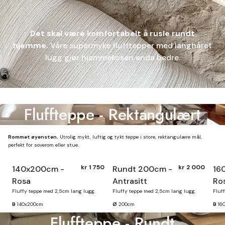
Det skal være komfortabelt å rusle rundt
hjemme.
Våre supermyke flufftepper med langhåret
lugg gjør hjemmekosen enda bedre.
Fluffteppe - Rektangulært
Rommet øyensten.
Utrolig mykt, luftig og tykt teppe i store, rektangulære mål,
perfekt for soverom eller stue.
kr 1 750
kr 2 000
140x200cm -
Rundt 200cm -
16
Finnes på lager
Rosa
Antrasitt
Ro
Fluffy teppe med 2,5cm lang lugg.
Fluffy teppe med 2,5cm lang lugg.
Fluf
B
140x200cm
Ø
200cm
B
16
Fluffteppe - Rundt