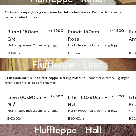
Forførende mykt, luftig teppe med en luksuriøs følelse.
Den runde formen gir
teppet et lekent uttrykk.
kr 1 500
kr 1 500
Rundt 150cm -
Rundt 150cm -
Ru
Finnes på lager
Grå
Rosa
Ant
Fluffy teppe med 2,5cm lang lugg.
Fluffy teppe med 2,5cm lang lugg.
Fluf
Ø
150cm
Ø
150cm
Ø
15
Fluffteppe - Liten
Et lite saueskinn-inspirert teppe i utrolig myk fluff.
Passer for eksempel i gangen,
foran peisen eller på barnerommet.
kr 500
kr 500
Liten 60x90cm -
Liten 60x90cm -
Li
Finnes på lager
Grå
Hvit
Br
Fluffy teppe med 2,5cm lang lugg.
Fluffy teppe med 2,5cm lang lugg.
Fluf
B
60x90cm
B
60x90cm
B
60
Fluffteppe - Hall