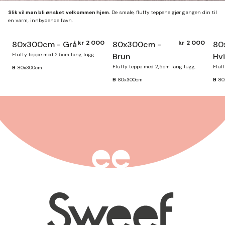
Slik vil man bli ønsket velkommen hjem.
De smale, fluffy teppene gjør gangen din til
en varm, innbydende favn.
kr 2 000
kr 2 000
80x300cm - Grå
80x300cm -
80
Finnes på lager
Fluffy teppe med 2,5cm lang lugg.
Brun
Hvi
Fluffy teppe med 2,5cm lang lugg.
Fluf
B
80x300cm
B
80x300cm
B
80