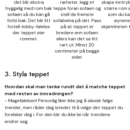
det blir ekstra
rarheter, legg et
skape inntryk
hyggelig med rom bak
teppe foran sofaen og
større rom 
sofaen så du kan gå
stell de fremste
som du kan
forbi bak. Det blir litt
sofabeina på det. Pass
øynene
hotell-lobby-følelse
på at teppet er
skjønnheten t
der teppet eier
bredere enn sofaen
rommet.
ellers kan det se litt
rart ut. Minst 20
centimeter på begge
sider.
3. Styla teppet
Hvordan skal man tenke rundt det å matche teppet
med resten av innredningen?
- Magefølelsen! Personlig liker ikke jeg å slavisk følge
trender, men råder deg istedet til å velge det teppet du
forelsker deg i. For den blir du ikke lei når trendene
endrer seg.