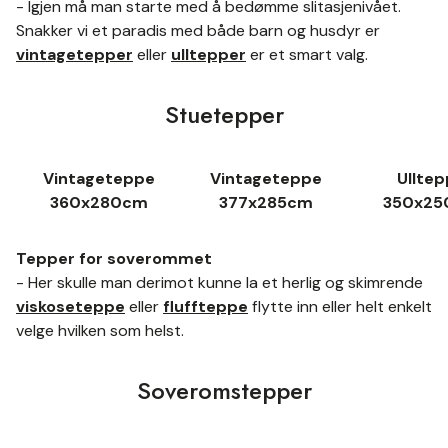
- Igjen må man starte med å bedømme slitasjenivået.
Snakker vi et paradis med både barn og husdyr er
vintagetepper
eller
ulltepper
er et smart valg.
Stuetepper
Vintageteppe
Vintageteppe
Ullte
360x280cm
377x285cm
350x2
Tepper for soverommet
- Her skulle man derimot kunne la et herlig og skimrende
viskoseteppe
eller
fluffteppe
flytte inn eller helt enkelt
velge hvilken som helst.
Soveromstepper