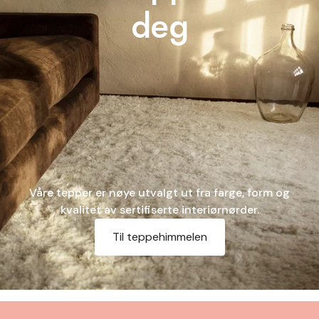
deg
Våre tepper er nøye utvalgt ut fra farge, form og
kvalitet av sertifiserte interiørnørder.
Til teppehimmelen