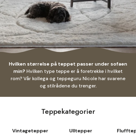
Hvilken størrelse på teppet passer under sofaen
min?
Hvilken type teppe er å foretrekke i hvilket
rom? Vår kollega og teppeguru Nicole har svarene
og stilrådene du trenger.
Teppekategorier
Vintagetepper
Ulltepper
Fluffte