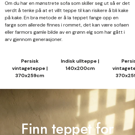
Om du har en mønstrete sofa som skiller seg ut så er det
verdt å tenke på at et villt teppe til kan risikere å bli kake
på kake. En bra metode er å la teppet fange opp en
farge som allerede finnes i rommet, det kan være sofaen
eller farmors gamle bilde av en grønn elg som har gått i
arv gjennom generasjoner.
Persisk
Indisk ullteppe |
Persi
vintageteppe |
140x200cm
vintaget
370x259cm
370x25
Finn teppet for