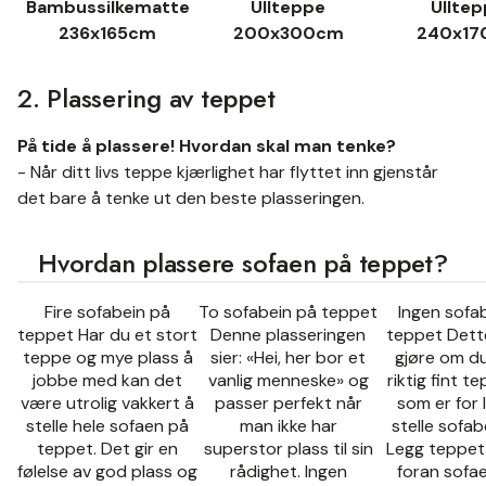
Bambussilkematte
Ullteppe
Ullte
236x165cm
200x300cm
240x17
2. Plassering av teppet
På tide å plassere! Hvordan skal man tenke?
- Når ditt livs teppe kjærlighet har flyttet inn gjenstår
det bare å tenke ut den beste plasseringen.
Hvordan plassere sofaen på teppet?
Fire sofabein på
To sofabein på teppet
Ingen sofa
teppet Har du et stort
Denne plasseringen
teppet Dett
teppe og mye plass å
sier: «Hei, her bor et
gjøre om du
jobbe med kan det
vanlig menneske» og
riktig fint 
være utrolig vakkert å
passer perfekt når
som er for li
stelle hele sofaen på
man ikke har
stelle sofab
teppet. Det gir en
superstor plass til sin
Legg teppet
følelse av god plass og
rådighet. Ingen
foran sofae