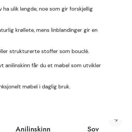
ha ulik lengde, noe som gir forskjellig
aturlig krøllete, mens linblandinger gir en
ller strukturerte stoffer som bouclé.
vt anilinskinn får du et møbel som utvikler
nksjonelt møbel i daglig bruk.
Anilinskinn
Sovesofastoff