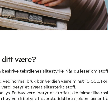
t ditt være?
beskrive tekstilenes slitestyrke. Når du leser om stof
k. Ved normal bruk bør verdien være minst 10 000. For
erdi betyr et svært slitesterkt stoff.
llys. En høy verdi betyr at stoffet ikke falmer like ras
 høy verdi betyr at overskuddsfibre sjelden løsner fra