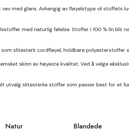
v med glans. Avhengig av fløyelstype vil stoffets luv 
sstoffer med naturlig følelse. Stoffer i 100 % lin blir n
 som slitesterk cordfløyel, holdbare polyesterstoffer e
semsket skinn av høyeste kvalitet. Ved å velge eksklusi
lt utvalg slitesterke stoffer som passer best for et fu
Natur
Blandede