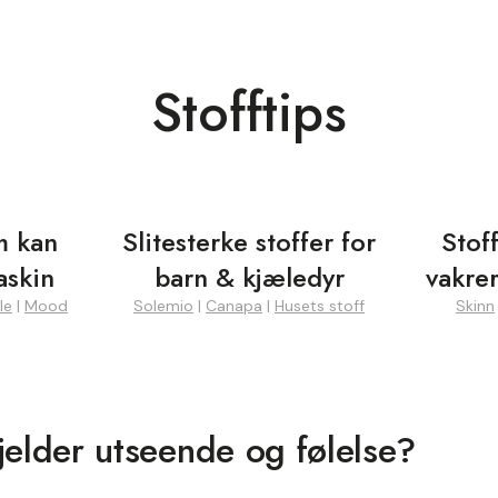
Stofftips
m kan
Slitesterke stoffer for
Stof
askin
barn & kjæledyr
vakre
le
|
Mood
Solemio
|
Canapa
|
Husets stoff
Skinn
jelder utseende og følelse?