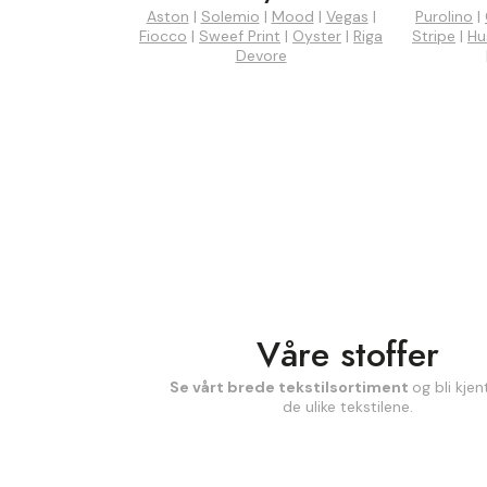
Aston
|
Solemio
|
Mood
|
Vegas
|
Purolino
|
Fiocco
|
Sweef Print
|
Oyster
|
Riga
Stripe
|
Hu
Devore
Våre stoffer
Se vårt brede tekstilsortiment
og bli kje
de ulike tekstilene.