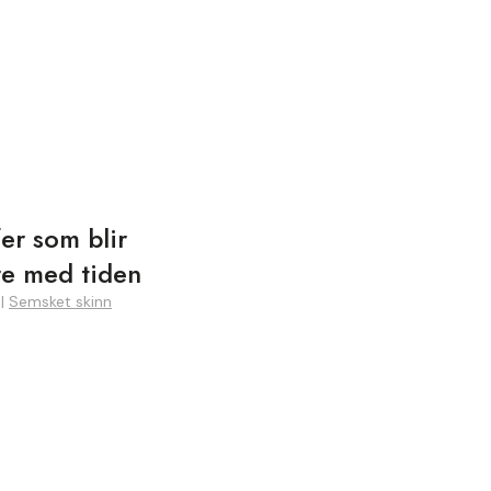
fer som blir
re med tiden
|
Semsket skinn