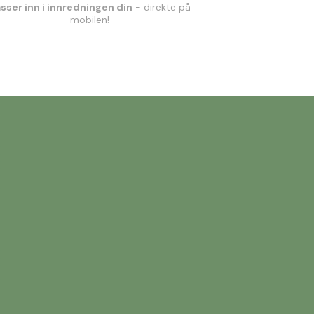
sser inn i innredningen din
- direkte på
mobilen!