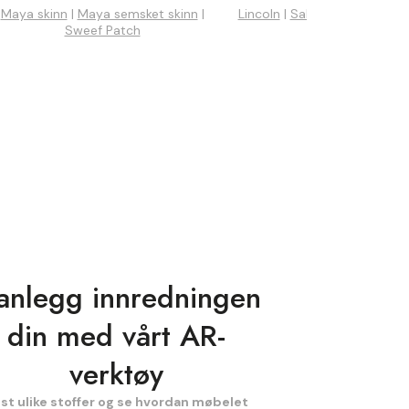
Maya skinn
|
Maya semsket skinn
|
Lincoln
|
Salvador
|
Baloo
|
V
Sweef Patch
Vito
anlegg innredningen
din med vårt AR-
verktøy
st ulike stoffer og se hvordan møbelet