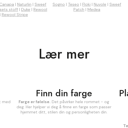
Canapa
|
Naturlin
|
Sweef
Sogno
|
Teseo
|
Floki
|
Nuvole
|
Sweef
sets stoff
|
Duke
|
Rewool
Patch
|
Medea
|
Rewool Stripe
Lær mer
Finn din farge
Pl
nt med
Farge er følelse.
Det påvirker hele rommet - og
deg. Her hjelper vi deg å finne en farge som passer
hjemmet ditt, stilen din og personligheten din.
Te