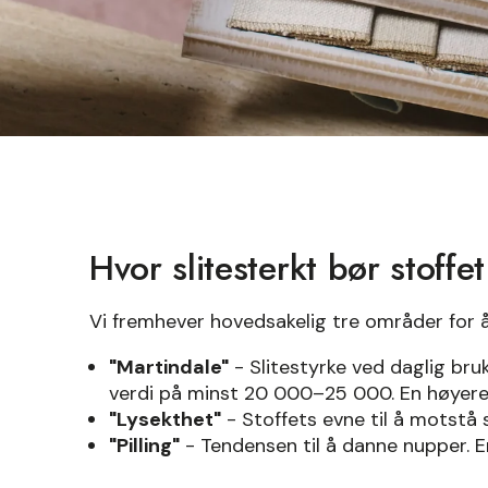
Hvor slitesterkt bør stoffe
Vi fremhever hovedsakelig tre områder for å 
"Martindale"
- Slitestyrke ved daglig bru
verdi på minst 20 000–25 000. En høyere v
"Lysekthet"
- Stoffets evne til å motstå so
"Pilling"
- Tendensen til å danne nupper. En