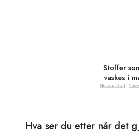
Stoffer so
vaskes i m
Husets stoff
|
Nuvo
Hva ser du etter når det g