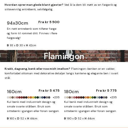
Hvordan sprer man glede blant gjester?
Ved å la dem bli møtt av en fargerik og
sittevennlig entrébenk, selvfølgelig.
Fra
kr 5 500
94x30cm
En nett entrebenk som tilfører farge
og form til rommet ditt. Finnes i flere
fargevalg!
B
93 x
D
30 x
H
42cm
Flamingon
Krakk, dagseng, benk eller noe midt imellom?
Flamingon-benken er en vakker,
komfortabel ottoman med dekorative detaljer langs kantene og elegante ben i svart
stål.
Fra
kr 5 475
Fra
kr 5 775
160cm
180cm
+235
+235
Kul benk med industrielt design og
Kul benk med industrielt design og
smale svarte stålben. Bruk som
smale svarte stålben. Bruk som
sittebenk i gangen eller foran sengen.
sittebenk i gangen eller foran sengen.
B
160 x
D
52 x
H
44cm
B
180 x
D
52 x
H
44cm