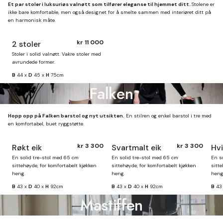
Et par stoler i luksuriøs valnøtt som tilfører eleganse til hjemmet ditt.
Stolene er
ikke bare komfortable, men også designet for å smelte sammen med interiøret ditt på
en harmonisk måte.
kr 11 000
2 stoler
Finnes på lager
Stoler i solid valnøtt. Vakre stoler med
avrundede former.
B
44 x
D
45 x
H
75cm
Falken
Hopp opp på Falken barstol og nyt utsikten.
En stilren og enkel barstol i tre med
en komfortabel, buet ryggstøtte.
kr 3 300
kr 3 300
Røkt eik
Svartmalt eik
Hvi
Finnes på lager
En solid tre-stol med 65 cm
En solid tre-stol med 65 cm
En s
sittehøyde, for komfortabelt kjøkken
sittehøyde, for komfortabelt kjøkken
sitte
heng.
heng.
heng
B
43 x
D
40 x
H
92cm
B
43 x
D
40 x
H
92cm
B
43
Mastiffen