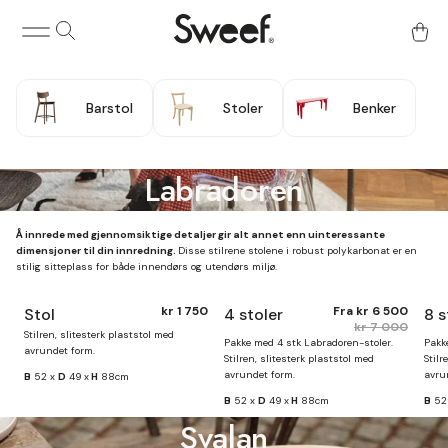
Barstol
Stoler
Benker
Stoler & benker
Labradoren
Å innrede med gjennomsiktige detaljer gir alt annet enn uinteressante
dimensjoner til din innredning.
Disse stilrene stolene i robust polykarbonat er en
stilig sitteplass for både innendørs og utendørs miljø.
kr 1 750
Fra
kr 6 500
Stol
4 stoler
8 s
Finnes på lager
kr 7 000
Stilren, slitesterk plaststol med
Pakke med 4 stk Labradoren-stoler.
Pakk
avrundet form.
Stilren, slitesterk plaststol med
Stilr
avrundet form.
avru
B
52 x
D
49 x
H
88cm
B
52 x
D
49 x
H
88cm
B
52
Svalan