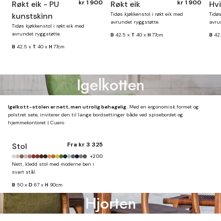
kr 1 900
kr 1 900
Røkt eik - PU
Røkt eik
Hvi
kunstskinn
Tidøs kjøkkenstol i røkt eik med
Tidøs
avrundet ryggstøtte.
avru
Tidøs kjøkkenstol i røkt eik med
avrundet ryggstøtte.
B
42.5 x
T
40 x
H
77cm
B
42
B
42.5 x
T
40 x
H
77cm
Igelkotten
Igelkott-stolen er nett, men utrolig behagelig.
Med en ergonomisk formet og
polstret sete, inviterer den til lange bordsettinger både ved spisebordet og
hjemmekontoret | Cuero
Fra
kr 3 325
Stol
+200
Nett, kledd stol med moderne ben i
svart stål.
B
50 x
D
67 x
H
90cm
Hjorten