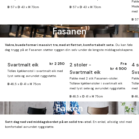
Pakk
Mode
B
57 x
D
43 x
H
73cm
B
57 x
D
43 x
H
73cm
med p
B
57
Fasanen
Vakre, buede former i massivt tre, med et flettet, komfortabelt sete.
Du kan føle
deg trygg på at Fasanen støtter ryggen din selv under de lengste middagselskapene.
kr 2 250
Fra
Svartmalt eik
2 stoler -
4 s
Finnes på lager
kr 4 500
Tidløs kjøkkenstol i svartmalt eik med
Svartmalt eik
Sva
lyst sete og avrundet ryggstøtte.
Pakke med 2 stk Fasanen-stoler.
Pakk
Tidløse kjøkkenstoler i svartmalt eik
Tidlø
B
46,5 x
D
41 x
H
75cm
med lyst sete og avrundet ryggstøtte.
med 
B
46,5 x
D
41 x
H
75cm
B
46
Falken
Sett deg ned ved middagsbordet på en solid tre-stol.
En enkel, allsidig stol med
komfortabel avrundet ryggstøtte.