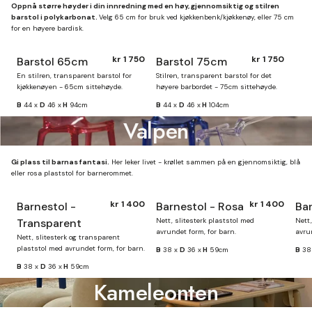
Oppnå større høyder i din innredning med en høy, gjennomsiktig og stilren
barstol i polykarbonat.
Velg 65 cm for bruk ved kjøkkenbenk/kjøkkenøy, eller 75 cm
for en høyere bardisk.
kr 1 750
kr 1 750
Barstol 65cm
Barstol 75cm
Finnes på lager
Finnes på lager
En stilren, transparent barstol for
Stilren, transparent barstol for det
kjøkkenøyen - 65cm sittehøyde.
høyere barbordet - 75cm sittehøyde.
B
44 x
D
46 x
H
94cm
B
44 x
D
46 x
H
104cm
Valpen
Gi plass til barnas fantasi.
Her leker livet - krøllet sammen på en gjennomsiktig, blå
eller rosa plaststol for barnerommet.
kr 1 400
kr 1 400
Barnestol -
Barnestol - Rosa
Bar
Transparent
Nett, slitesterk plaststol med
Nett,
avrundet form, for barn.
avrun
Nett, slitesterk og transparent
plaststol med avrundet form, for barn.
B
38 x
D
36 x
H
59cm
B
38
B
38 x
D
36 x
H
59cm
Kameleonten