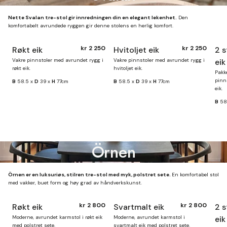
Nette Svalan tre-stol gir innredningen din en elegant lekenhet.
Den
komfortabelt avrundede ryggen gir denne stolens en herlig komfort.
kr 2 250
kr 2 250
Røkt eik
Hvitoljet eik
2 s
Finnes på lager
Finnes på lager
Vakre pinnstoler med avrundet rygg i
Vakre pinnstoler med avrundet rygg i
eik
røkt eik.
hvitoljet eik.
Pakk
pinn
B
58.5 x
D
39 x
H
77cm
B
58.5 x
D
39 x
H
77cm
eik.
B
58
Örnen
Örnen er en luksuriøs, stilren tre-stol med myk, polstret sete.
En komfortabel stol
med vakker, buet form og høy grad av håndverkskunst.
kr 2 800
kr 2 800
Røkt eik
Svartmalt eik
2 s
Finnes på lager
Moderne, avrundet karmstol i røkt eik
Moderne, avrundet karmstol i
eik
med polstret sete.
svartmalt eik med polstret sete.