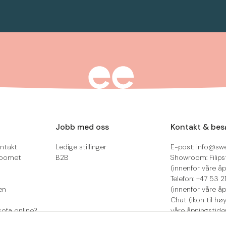
Jobb med oss
Kontakt & bes
ntakt
Ledige stillinger
E-post: info@sw
roomet
B2B
Showroom: Filips
(innenfor våre åp
Telefon: +47 53 
en
(innenfor våre åp
Chat (ikon til hø
sofa online?
våre åpningstide
Retur/reklamasjo