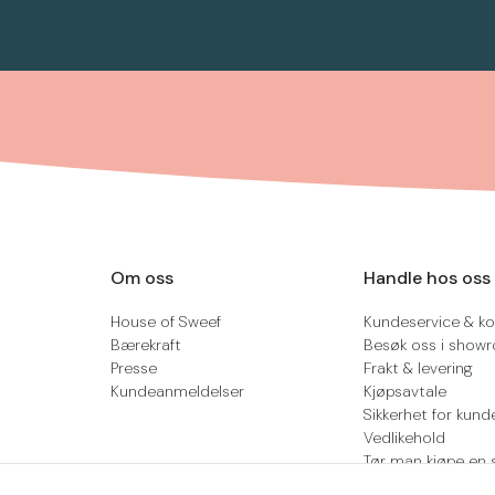
Om oss
Handle hos oss
House of Sweef
Kundeservice & ko
Bærekraft
Besøk oss i show
Presse
Frakt & levering
Kundeanmeldelser
Kjøpsavtale
Sikkerhet for kund
Vedlikehold
Tør man kjøpe en 