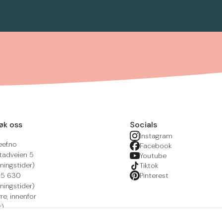
øk oss
Socials
Instagram
eef.no
Facebook
tadveien 5
Youtube
ningstider)
Tiktok
215 630
Pinterest
ningstider)
yre, innenfor
r)
nsportal