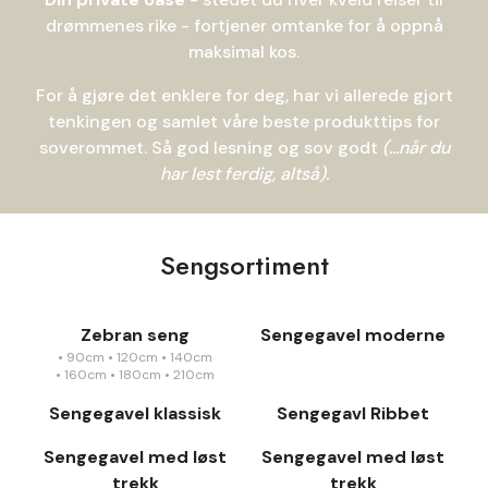
drømmenes rike - fortjener omtanke for å oppnå
maksimal kos.
For å gjøre det enklere for deg, har vi allerede gjort
tenkingen og samlet våre beste produkttips for
soverommet. Så god lesning og sov godt
(...når du
har lest ferdig, altså).
Sengsortiment
Zebran seng
Sengegavel moderne
•
90cm
•
120cm
•
140cm
•
160cm
•
180cm
•
210cm
Sengegavel klassisk
Sengegavl Ribbet
Sengegavel med løst
Sengegavel med løst
trekk
trekk