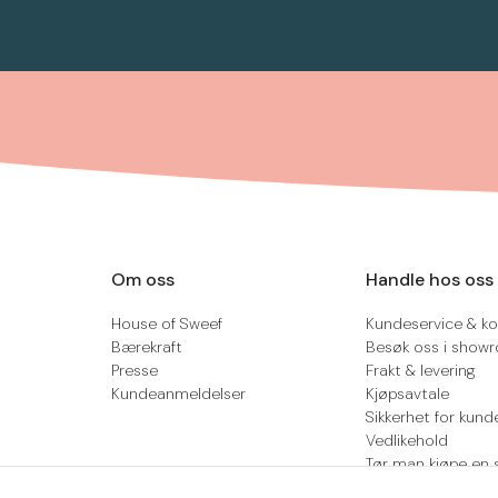
Om oss
Handle hos oss
House of Sweef
Kundeservice & ko
Bærekraft
Besøk oss i show
Presse
Frakt & levering
Kundeanmeldelser
Kjøpsavtale
Sikkerhet for kund
Vedlikehold
Tør man kjøpe en 