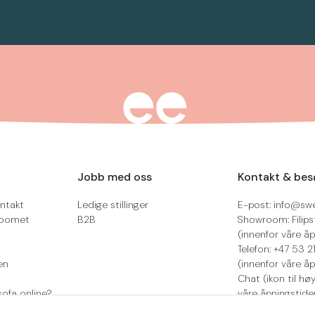
Jobb med oss
Kontakt & bes
ntakt
Ledige stillinger
E-post: info@sw
roomet
B2B
Showroom: Filips
(innenfor våre åp
Telefon: +47 53 
en
(innenfor våre åp
Chat (ikon til hø
sofa online?
våre åpningstide
Retur/reklamasjo