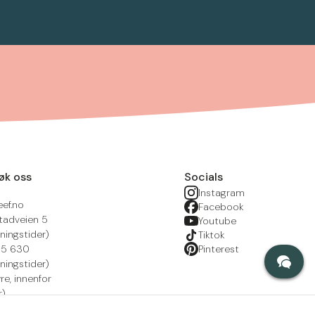
øk oss
Socials
Instagram
eef.no
Facebook
tadveien 5
Youtube
ningstider)
Tiktok
215 630
Pinterest
ningstider)
yre, innenfor
r)
nsportal