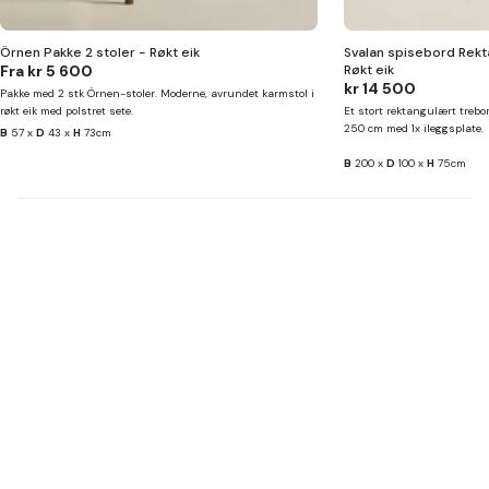
Örnen Pakke 2 stoler - Røkt eik
Svalan spisebord Rek
Fra
kr 5 600
Røkt eik
kr 14 500
Pakke med 2 stk Örnen-stoler. Moderne, avrundet karmstol i
røkt eik med polstret sete.
Et stort rektangulært trebor
250 cm med 1x ileggsplate.
B
57 x
D
43 x
H
73cm
B
200 x
D
100 x
H
75cm