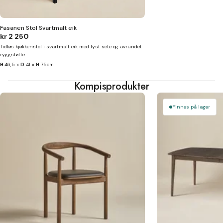
Fasanen Stol Svartmalt eik
kr 2 250
Tidløs kjøkkenstol i svartmalt eik med lyst sete og avrundet
ryggstøtte.
B
46,5 x
D
41 x
H
75cm
Kompisprodukter
Finnes på lager