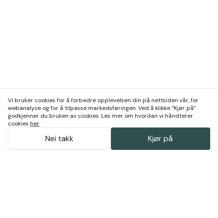
Vi bruker cookies for å forbedre opplevelsen din på nettsiden vår, for
webanalyse og for å tilpasse markedsføringen. Ved å klikke ”Kjør på”
godkjenner du bruken av cookies. Les mer om hvordan vi håndterer
cookies
her
.
Nei takk
Kjør på