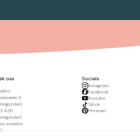
øk oss
Socials
Instagram
eef.no
Facebook
tadveien 5
Youtube
ningstider)
Tiktok
215 630
Pinterest
ningstider)
yre, innenfor
r)
nsportal