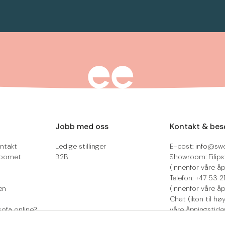
Jobb med oss
Kontakt & bes
ntakt
Ledige stillinger
E-post: info@sw
roomet
B2B
Showroom: Filips
(innenfor våre åp
Telefon: +47 53 
en
(innenfor våre åp
Chat (ikon til hø
sofa online?
våre åpningstide
Retur/reklamasjo