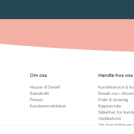
Om oss
Handle hos oss
House of Sweef
Kundeservice & ko
Bærekraft
Besøk oss i show
Presse
Frakt & levering
Kundeanmeldelser
Kjøpsavtale
Sikkerhet for kund
Vedlikehold
Tør man kjøpe en 