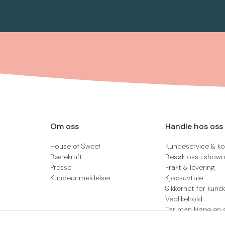
Om oss
Handle hos oss
House of Sweef
Kundeservice & ko
Bærekraft
Besøk oss i show
Presse
Frakt & levering
Kundeanmeldelser
Kjøpsavtale
Sikkerhet for kund
Vedlikehold
Tør man kjøpe en 