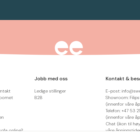
Jobb med oss
Kontakt & bes
ntakt
Ledige stillinger
E-post: info@sw
roomet
B2B
Showroom: Filips
(innenfor våre åp
Telefon: +47 53 
en
(innenfor våre åp
Chat (ikon til hø
sofa online?
våre åpningstide
Retur/reklamasjo