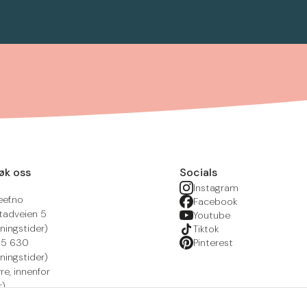
øk oss
Socials
Instagram
eef.no
Facebook
tadveien 5
Youtube
ningstider)
Tiktok
215 630
Pinterest
ningstider)
yre, innenfor
r)
nsportal