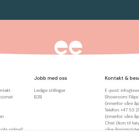
Jobb med oss
Kontakt & bes
ntakt
Ledige stillinger
E-post: info@sw
roomet
B2B
Showroom: Filips
(innenfor våre åp
Telefon: +47 53 
en
(innenfor våre åp
Chat (ikon til hø
sofa online?
våre åpningstide
Retur/reklamasjo