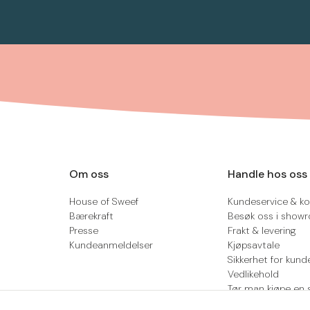
Om oss
Handle hos oss
House of Sweef
Kundeservice & ko
Bærekraft
Besøk oss i show
Presse
Frakt & levering
Kundeanmeldelser
Kjøpsavtale
Sikkerhet for kund
Vedlikehold
Tør man kjøpe en 