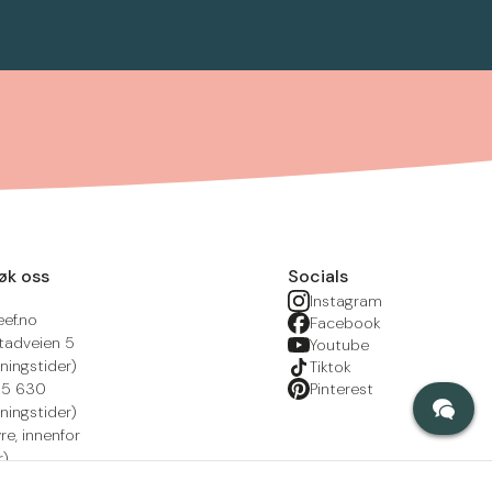
øk oss
Socials
Instagram
eef.no
Facebook
tadveien 5
Youtube
ningstider)
Tiktok
215 630
Pinterest
ningstider)
yre, innenfor
r)
nsportal