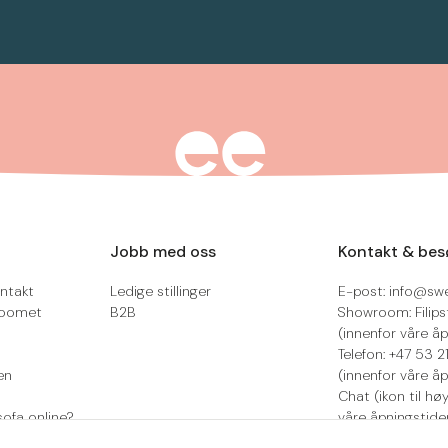
Jobb med oss
Kontakt & bes
ntakt
Ledige stillinger
E-post: info@sw
roomet
B2B
Showroom: Filips
(innenfor våre åp
Telefon: +47 53 
en
(innenfor våre åp
Chat (ikon til hø
sofa online?
våre åpningstide
Retur/reklamasjo