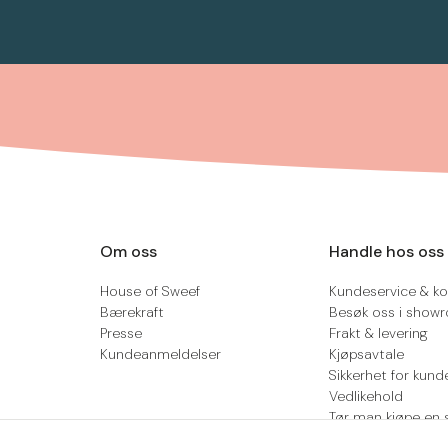
Om oss
Handle hos oss
House of Sweef
Kundeservice & ko
Bærekraft
Besøk oss i show
Presse
Frakt & levering
Kundeanmeldelser
Kjøpsavtale
Sikkerhet for kund
Vedlikehold
Tør man kjøpe en 