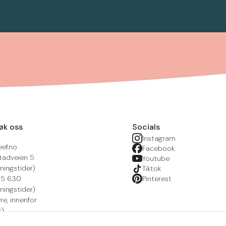
øk oss
Socials
Instagram
eef.no
Facebook
tadveien 5
Youtube
ningstider)
Tiktok
215 630
Pinterest
ningstider)
yre, innenfor
r)
nsportal