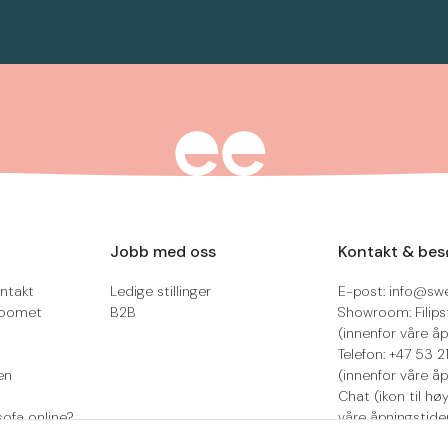
Jobb med oss
Kontakt & bes
ntakt
Ledige stillinger
E-post: info@sw
roomet
B2B
Showroom: Filips
(innenfor våre åp
Telefon: +47 53 
en
(innenfor våre åp
Chat (ikon til hø
sofa online?
våre åpningstide
Retur/reklamasjo