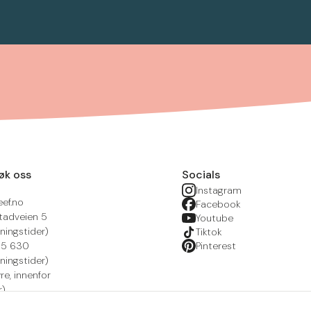
øk oss
Socials
Instagram
eef.no
Facebook
tadveien 5
Youtube
ningstider)
Tiktok
215 630
Pinterest
ningstider)
yre, innenfor
r)
nsportal