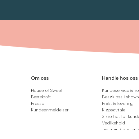
Om oss
Handle hos oss
House of Sweef
Kundeservice & ko
Bærekraft
Besøk oss i show
Presse
Frakt & levering
Kundeanmeldelser
Kjøpsavtale
Sikkerhet for kund
Vedlikehold
Tør man kjøpe en 