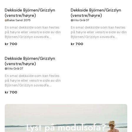
Dekkside Björnen/Grizzlyn
Dekkside Björnen/Grizzlyn
(venstre/høyre)
(venstre/høyre)
Baloo Sand 2075
Vito Grå 07
En smal dekkside som kan festes
En smal dekkside som kan festes
på høyre eller venstre side av din
på høyre eller venstre side av din
Björnen/Grizzlyn sovesofa.
Björnen/Grizzlyn sovesofa.
kr 700
kr 700
B
120 x
D
3 x
H
36cm
B
120 x
D
3 x
H
36cm
Dekkside Björnen/Grizzlyn
(venstre/høyre)
Vito Grå 07
En smal dekkside som kan festes
på høyre eller venstre side av din
Björnen/Grizzlyn sovesofa.
kr 700
B
120 x
D
3 x
H
36cm
Lyst på modulsofa?