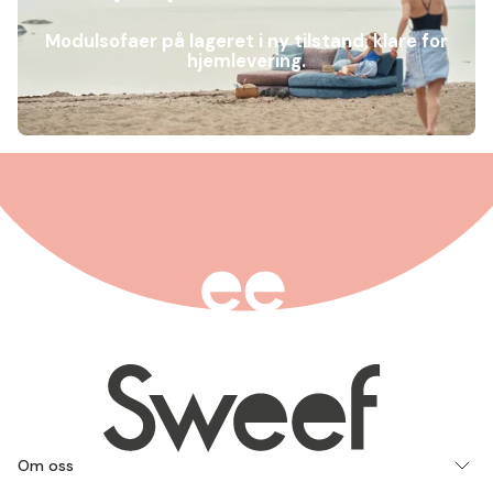
Modulsofaer på lageret i ny tilstand, klare for
hjemlevering.
Om oss