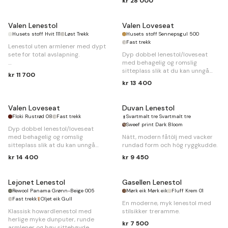
kr 28 000
B
290 x
D
110/185 x
H
84cm.
Sengemål 140 x 242cm
Valen Lenestol
Valen Loveseat
Husets stoff Hvit 111
Løst Trekk
Husets stoff Sennepsgul 500
Fast trekk
Lenestol uten armlener med dypt
sete for total avslapning.
Dyp dobbel lenestol/loveseat
med behagelig og romslig
B
80 x
D
105 x
H
80 cm
sitteplass slik at du kan unngå
kr 11 700
trengsel.
kr 13 400
Valen Loveseat
Duvan Lenestol
Floki Rustrød 08
Fast trekk
Svartmalt tre Svartmalt tre
Sweef print Dark Bloom
Dyp dobbel lenestol/loveseat
med behagelig og romslig
Nätt, modern fåtölj med vacker
sitteplass slik at du kan unngå
rundad form och hög ryggkudde.
trengsel.
kr 14 400
kr 9 450
Lejonet Lenestol
Gasellen Lenestol
Rewool Panama Grønn-Beige 005
Mørk eik Mørk eik
Fluff Krem 01
Fast trekk
Oljet eik Gull
En moderne, myk lenestol med
Klassisk howardlenestol med
stilsikker treramme.
herlige myke dunputer, runde
kr 7 500
armlener og høy sittehøyde.