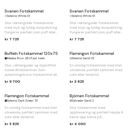
Svanen Fotskammel
Svanen Fotskammel
Solemio White 01
Solemio White 01
Stor rektangulær fotskammel
Stor rektangulær fotskammel
med myk og fyldig dunpolstring.
med myk og fyldig dunpolstring.
Fungerer perfekt som puff eller
Fungerer perfekt som puff eller
sittepuff.
sittepuff.
kr 7 725
kr 7 725
B
85 x
D
70 x
H
40cm
B
85 x
D
70 x
H
40cm
Buffeln Fotskammel 120x75
Flamingon Fotskammel
Medea Brun 26
Fast trekk
Solemio Sand 02
Stor, rektangulær og dypstiftet
En smidig fotskammel med litet
howardfotskammel. Som
utseende, perfekt sammen med
avlastningsbord, fotskammel eller
sofa eller lenestol
sittpuff.
kr 9 700
kr 3 825
B
71 x
D
52 x
H
44cm
B
120 x
D
75 x
H
47cm
Flamingon Fotskammel
Björnen Fotskammel
Solemio Dark Green 70
Salvador Sand 2
En smidig fotskammel med litet
Stor fotskammel med
utseende, perfekt sammen med
oppbevaring og perfekt høyde å
sofa eller lenestol
kaste opp beina på.
kr 3 825
kr 4 000
B
71 x
D
52 x
H
44cm
B
100 x
D
77 x
H
45cm