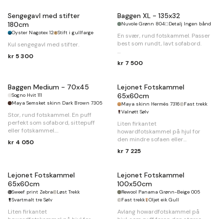
Sengegavl med stifter
Baggen XL - 135x32
180cm
Nuvole Grønn 804
Detalj Ingen bånd
Oyster Nagotex 12
Stift i gullfarge
En svær, rund fotskammel. Passer
best som rundt, lavt sofabord.
Kul sengegavl med stifter.
kr 5 300
Ø
135 x
H
32cm
kr 7 500
Baggen Medium - 70x45
Lejonet Fotskammel
65x60cm
Sogno Hvit 111
Maya Semsket skinn Dark Brown 7305
Maya skinn Hermés 7316
Fast trekk
Valnøtt Sølv
Stor, rund fotskammel. En puff
perfekt som sofabord, sittepuff
Liten firkantet
eller fotskammel.
howardfotskammel på hjul for
den mindre sofaen eller
kr 4 050
Ø
70 x
H
45cm
lenestolen.
kr 7 225
B
65 x
D
60 x
H
50cm
Lejonet Fotskammel
Lejonet Fotskammel
65x60cm
100x50cm
Sweef print Zebra
Løst Trekk
Rewool Panama Grønn-Beige 005
Svartmalt tre Sølv
Fast trekk
Oljet eik Gull
Liten firkantet
Avlang howardfotskammel på