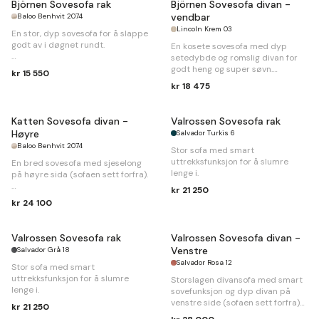
Björnen Sovesofa rak
Björnen Sovesofa divan -
vendbar
Baloo Benhvit 2074
Lincoln Krem 03
En stor, dyp sovesofa for å slappe
godt av i døgnet rundt.
En kosete sovesofa med dyp
setedybde og romslig divan for
B
250 x
D
120 x
H
85cm.
godt heng og super søvn.
kr 15 550
Sengemål 160 x 198cm
kr 18 475
B
280 x
D
120/204 x
H
85cm.
Sengemål 150 x 227cm
Katten Sovesofa divan -
Valrossen Sovesofa rak
Høyre
Salvador Turkis 6
Baloo Benhvit 2074
Stor sofa med smart
uttrekksfunksjon for å slumre
En bred sovesofa med sjeselong
lenge i.
på høyre sida (sofaen sett forfra).
kr 21 250
B
274 x
D
110/180 x
H
94cm.
kr 24 100
Sengemål 140 x 242cm
Valrossen Sovesofa rak
Valrossen Sovesofa divan -
Venstre
Salvador Grå 18
Salvador Rosa 12
Stor sofa med smart
uttrekksfunksjon for å slumre
Storslagen divansofa med smart
lenge i.
sovefunksjon og dyp divan på
venstre side (sofaen sett forfra)
kr 21 250
ideell for å slumre til.