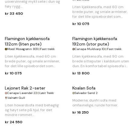
uovervinnelig mykt sete i dun og
høy rygg.
Liten kjøkkensofa, med 60 cm
brede puter, og smale armlener,
kr 33 450
B
238 x
D
105 x
H
85cm
for det lille spisebordet som
krever behagelig
kr 10 075
middagskomfort.
B
132 x
D
58 x
H
90cm
Flamingon kjøkkensofa
Flamingon kjøkkensofa
132cm (liten pute)
192cm (stor pute)
Mood Mosegrønn 801
Fast trekk
Canapa Muldvarp 10
Fast trekk
Liten kjøkkensofa, med 60 cm
Liten kjøkkensofa, med 90 cm
brede puter, og smale armlener,
brede sitteputer i kaldskum uten
for det lille spisebordet som
dun. En komfortabel spisesofa i
krever behagelig
slitesterke stoffer.
kr 10 075
kr 13 800
middagskomfort.
B
192 x
D
58 x
H
90cm
B
132 x
D
58 x
H
90cm
Lejonet Rak 2-seter
Koalan Sofa
Canapa Lavendel 22
Løst Trekk
Salvador Sand 2
Valnøtt Gull
Moderne, dunfri sofa med
Liten howardsofa med behaglig
omfavnelige, runde former.
og høyt sete på hjul, for det
kr 16 250
mindre rommet.
kr 24 550
B
160 x
D
102 x
H
89cm