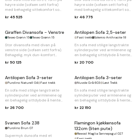
høyre side (sofaen sett forfra)
høyre side (sofaen sett forfra)
med behagelig sittekomfort som
med behagelig sittekomfort som
rommer flere personer.
rommer flere personer.
kr 45 525
kr 46 775
B
313 x 217 x
D
105 x
H
80cm
B
313 x 217 x
D
105 x
H
80cm
Giraffen Divansofa - Venstre
Antilopen Sofa 2,5-seter
Teseo Grønn 15
Teseo Grønn 15
Fast trekk
Solemio Anthracite 18
Stor divansofa med divan på
En sofa med stilige langstrakte
venstre side (sofaen sett forfra).
sylinderputer ved armlenene og
Behagelig, myk dun-komfort
en behagelig sittdybde å hente
utenom det vanlige.
seg inn i.
kr 50 125
kr 20 700
B
312 x
D
111/193 x
H
98cm
B
200 x
D
100 x
H
86cm
Antilopen Sofa 3-seter
Antilopen Sofa 3-seter
Purolino Naturell 04
Fast trekk
Nuvole Grå 603
Løst Trekk
En sofa med stilige langstrakte
En sofa med stilige langstrakte
sylinderputer ved armlenene og
sylinderputer ved armlenene og
en behagelig sittdybde å hente
en behagelig sittdybde å hente
seg inn i.
seg inn i.
kr 26 700
kr 22 150
B
215 x
D
110 x
H
86cm
B
215 x
D
110 x
H
86cm
Svanen Sofa 238
Flamingon kjøkkensofa
132cm (liten pute)
Purolino Brun 07
Rewool Maglia Sennepsgul 027
Supermyk dunsofa med et
Fast trekk