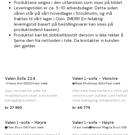
Produktene selges i den utførelsen som vises på bildet.
Leveringstiden er ca. 5–10 arbeidsdager. Dette siden
våren står på vårt hovedlager i Stockholm, og må
fraktes til vårt lager i Oslo. (MERK! En feilaktig
leveringstid basert på bestillingsvarer kan vises på
produktsiden/i kassen).
Produktet kan bli dobbeltbestilt dersom vi ikke rekker å
fjerne den fra nettsiden i tide. Da kontakter vi kunden
det gjelder.
Valen Sofa 224
Valen L-sofa - Venstre
Fiocco Hvit 0020
Fast trekk
Mood Muldvarp 403
Fast trekk
Dyp, normalstor sofa, for
Stor sofa med kortere L-form på
middelsstore stuer som krever
venstre side (sofaen sett forfra)
behagelig komfort.
med behagelig sittekomfort som
rommer flere personer.
kr 27 550
kr 46 775
B
224 x
D
105 x
H
80cm
B
313 x 217 x
D
105 x
H
80cm
Valen L-sofa - Høyre
Valen L-sofa - Høyre
Floki Brun 04
Fast trekk
Fast trekk
Rewool Maglia Brun 036
Stor sofa med kortere L-form på
Stor sofa med kortere L-form på