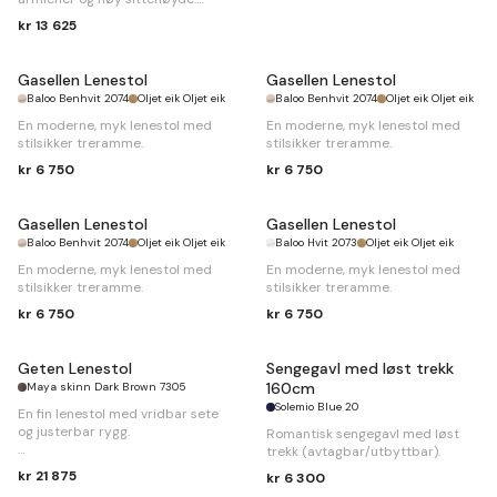
kr 13 625
B
80 x
D
105 x
H
89cm
Gasellen Lenestol
Gasellen Lenestol
Baloo Benhvit 2074
Oljet eik Oljet eik
Baloo Benhvit 2074
Oljet eik Oljet eik
En moderne, myk lenestol med
En moderne, myk lenestol med
stilsikker treramme.
stilsikker treramme.
kr 6 750
kr 6 750
Gasellen Lenestol
Gasellen Lenestol
Baloo Benhvit 2074
Oljet eik Oljet eik
Baloo Hvit 2073
Oljet eik Oljet eik
En moderne, myk lenestol med
En moderne, myk lenestol med
stilsikker treramme.
stilsikker treramme.
kr 6 750
kr 6 750
Geten Lenestol
Sengegavl med løst trekk
160cm
Maya skinn Dark Brown 7305
Solemio Blue 20
En fin lenestol med vridbar sete
og justerbar rygg.
Romantisk sengegavl med løst
trekk (avtagbar/utbyttbar).
B
59 x
D
79 x
H
110cm
kr 21 875
kr 6 300