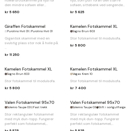
howardfotskammel på hjul for
hjul, som puff foran den større
den mindre sofaen eller
sofaen, sittebenk ved sengenden
lenestolen.
eller som en sittepuff i gangen.
kr 5 650
kr 5 625
B
65 x
D
60 x
H
50cm
B
100 x
D
50 x
H
50cm
Giraffen Fotskammel
Kamelen Fotskammel XL
Purolino Hvit 01
Purolino Hvit 01
Sogno Brun 603
Gigantisk skammel med en
Stor fotskammel til modulsofa.
svulstig plass stor nok å hvile på.
kr 5 800
B
134 x
D
94 x
H
48cm
kr 11 250
Kamelen Fotskammel XL
Kamelen Fotskammel XL
Sogno Brun 603
Vegas Krem 10
Stor fotskammel til modulsofa.
Stor fotskammel til modulsofa.
kr 5 800
kr 7 400
Valen Fotskammel 95x70
Valen Fotskammel 95x70
Solemio Taupe 03
Fast trekk
Solemio Taupe 03
Stift i sortgullfarge
Stor rektangulær fotskammel
Stor rektangulær fotskammel
med myk dun-topp. Fungerer
med myk dun-topp. Fungerer
perfekt som fotskammel,
perfekt som fotskammel,
sittepuff eller som en forlengelse
sittepuff eller som en forlengelse
kr 5 575
kr 5 825