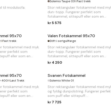
Solemio Taupe 03
Fast trekk
 til modulsofa.
Stor rektangulær fotskammel med my
dun-topp. Fungerer perfekt som
fotskammel, sittepuff eller som en
forlengelse til sofaen.
kr 5 575
ammel 95x70
Valen Fotskammel 95x70
2
Fast trekk
Stift i sortgullfarge
lær fotskammel med myk
Stor rektangulær fotskammel med my
erer perfekt som
dun-topp. Fungerer perfekt som
tepuff eller som en
fotskammel, sittepuff eller som en
ofaen.
forlengelse til sofaen.
kr 4 250
ammel 95x70
Svanen Fotskammel
ry 400
Løst Trekk
Solemio White 01
lær fotskammel med myk
Stor rektangulær fotskammel med my
erer perfekt som
og fyldig dunpolstring. Fungerer perfek
tepuff eller som en
som puff eller sittepuff.
ofaen.
kr 7 725
B
85 x
D
70 x
H
40cm