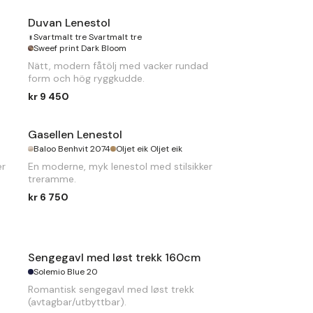
B
290 x
D
110/185 x
H
84cm. Sengemål
140 x 242cm
Duvan Lenestol
Svartmalt tre Svartmalt tre
Sweef print Dark Bloom
Nätt, modern fåtölj med vacker rundad
form och hög ryggkudde.
kr 9 450
Gasellen Lenestol
Baloo Benhvit 2074
Oljet eik Oljet eik
er
En moderne, myk lenestol med stilsikker
treramme.
kr 6 750
Sengegavl med løst trekk 160cm
Solemio Blue 20
Romantisk sengegavl med løst trekk
(avtagbar/utbyttbar).