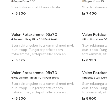
Sogno Brun 603
Vegas Krem 10
Stor fotskammel til modulsofa.
Stor fotskammel
kr 5 800
kr 7 400
Valen Fotskammel 95x70
Valen Fotsk
Solemio Navy Blue 24
Fast trekk
Purolino Krem 0
Stor rektangulær fotskammel med myk
Stor rektangu
dun-topp. Fungerer perfekt som
dun-topp. Fung
fotskammel, sittepuff eller som en
fotskammel, sit
forlengelse til sofaen.
forlengelse til s
kr 5 575
kr 6 250
Valen Fotskammel 95x70
Valen Fotsk
Husets stoff Brun 404
Fast trekk
Husets stoff Ivo
Stor rektangulær fotskammel med myk
Stor rektangu
dun-topp. Fungerer perfekt som
dun-topp. Fung
fotskammel, sittepuff eller som en
fotskammel, sit
forlengelse til sofaen.
forlengelse til s
kr 5 200
kr 5 500