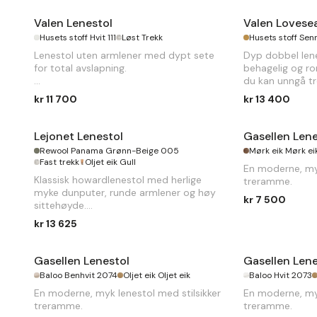
Valen Lenestol
Valen Lovese
Husets stoff Hvit 111
Løst Trekk
Husets stoff Se
Lenestol uten armlener med dypt sete
Dyp dobbel len
for total avslapning.
behagelig og rom
du kan unngå tr
B
80 x
D
105 x
H
80 cm
kr 11 700
kr 13 400
Lejonet Lenestol
Gasellen Lene
Rewool Panama Grønn-Beige 005
Mørk eik Mørk ei
Fast trekk
Oljet eik Gull
En moderne, myk
Klassisk howardlenestol med herlige
treramme.
myke dunputer, runde armlener og høy
kr 7 500
sittehøyde.
kr 13 625
B
80 x
D
105 x
H
89cm
Gasellen Lenestol
Gasellen Lene
Baloo Benhvit 2074
Oljet eik Oljet eik
Baloo Hvit 2073
En moderne, myk lenestol med stilsikker
En moderne, myk
treramme.
treramme.