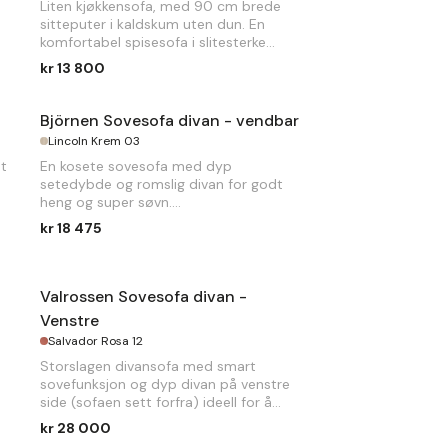
Liten kjøkkensofa, med 90 cm brede
sitteputer i kaldskum uten dun. En
komfortabel spisesofa i slitesterke
stoffer.
kr 13 800
B
192 x
D
58 x
H
90cm
Björnen Sovesofa divan - vendbar
Lincoln Krem 03
dt
En kosete sovesofa med dyp
setedybde og romslig divan for godt
heng og super søvn.
0
kr 18 475
B
280 x
D
120/204 x
H
85cm. Sengemål
150 x 227cm
Valrossen Sovesofa divan -
Venstre
Salvador Rosa 12
Storslagen divansofa med smart
sovefunksjon og dyp divan på venstre
side (sofaen sett forfra) ideell for å
slumre til.
kr 28 000