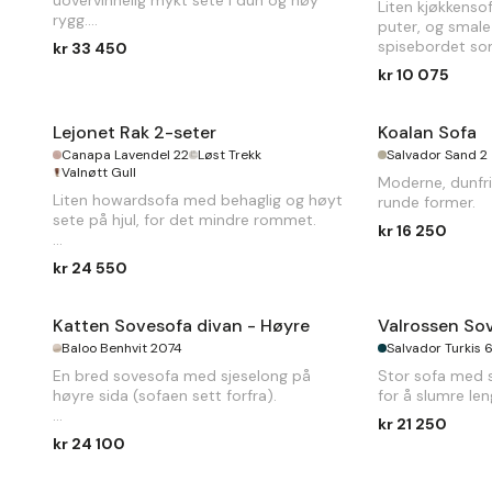
Liten kjøkkens
rygg.
puter, og smale 
spisebordet so
kr 33 450
B
238 x
D
105 x
H
85cm
middagskomfor
kr 10 075
B
132 x
D
58 x
Lejonet Rak 2-seter
Koalan Sofa
Canapa Lavendel 22
Løst Trekk
Salvador Sand 2
Valnøtt Gull
Moderne, dunfr
Liten howardsofa med behaglig og høyt
runde former.
sete på hjul, for det mindre rommet.
kr 16 250
B
160 x
D
102 x
H
89cm
kr 24 550
Katten Sovesofa divan - Høyre
Valrossen Sov
Baloo Benhvit 2074
Salvador Turkis 
En bred sovesofa med sjeselong på
Stor sofa med 
høyre sida (sofaen sett forfra).
for å slumre leng
kr 21 250
B
274 x
D
110/180 x
H
94cm. Sengemål
kr 24 100
140 x 242cm