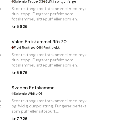
Solemio Taupe 03
Stift i sortgullfarge
k
Stor rektangulær fotskammel med myk
dun-topp. Fungerer perfekt som
fotskammel, sittepuff eller som en
forlengelse til sofaen.
kr 5 825
Valen Fotskammel 95x70
Floki Rustrød 08
Fast trekk
k
Stor rektangulær fotskammel med myk
dun-topp. Fungerer perfekt som
fotskammel, sittepuff eller som en
forlengelse til sofaen.
kr 5 575
Svanen Fotskammel
Solemio White 01
k
Stor rektangulær fotskammel med myk
t
og fyldig dunpolstring. Fungerer perfekt
som puff eller sittepuff.
kr 7 725
B
85 x
D
70 x
H
40cm