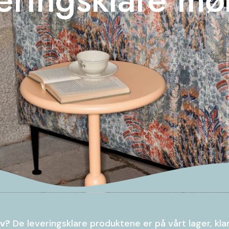
ov?
De leveringsklare produktene er på vårt lager, kla