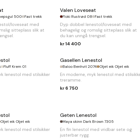
at
Valen Loveseat
nnepsgul 500
Fast trekk
Floki Rustrød 08
Fast trekk
estol/loveseat med
Dyp dobbel lenestol/loveseat med
slig sitteplass slik at
behagelig og romslig sitteplass slik at
engsel.
du kan unngå trengsel.
kr 14 400
stol
Gasellen Lenestol
k
Fluff Krem 01
Baloo Benhvit 2074
Oljet eik Oljet eik
 lenestol med stilsikker
En moderne, myk lenestol med stilsikk
treramme.
kr 6 750
stol
Geten Lenestol
Oljet eik Oljet eik
Maya skinn Dark Brown 7305
 lenestol med stilsikker
En fin lenestol med vridbar sete og
justerbar rygg.