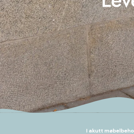
I akutt møbelbeh