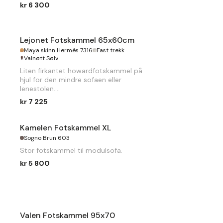
kr 6 300
Lejonet Fotskammel 65x60cm
Maya skinn Hermés 7316
Fast trekk
Valnøtt Sølv
Liten firkantet howardfotskammel på
hjul for den mindre sofaen eller
lenestolen.
kr 7 225
B
65 x
D
60 x
H
50cm
Kamelen Fotskammel XL
Sogno Brun 603
Stor fotskammel til modulsofa.
kr 5 800
Valen Fotskammel 95x70