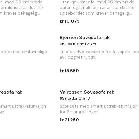
ofa, med 60 cm brede
Liten kjøkkensofa, med 60 cm brede
armlener, for det lille
puter, og smale armlener, for det lille
m krever behagelig
spisebordet som krever behagelig
t.
middagskomfort.
kr 10 075
H
90cm
B
132 x
D
58 x
H
90cm
Björnen Sovesofa rak
Baloo Benhvit 2074
i sofa med omfavnelige,
En stor, dyp sovesofa for å slappe go
av i døgnet rundt.
B
250 x
D
120 x
H
85cm. Sengemål 16
kr 15 550
x 198cm
esofa rak
Valrossen Sovesofa rak
6
Salvador Grå 18
smart uttrekksfunksjon
Stor sofa med smart uttrekksfunksjon
e i.
for å slumre lenge i.
kr 21 250