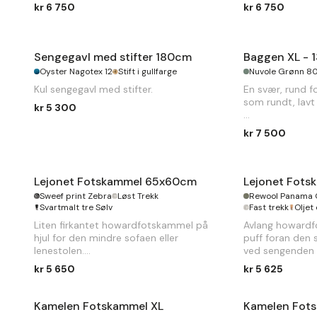
kr 6 750
kr 6 750
Sengegavl med stifter 180cm
Baggen XL - 
Oyster Nagotex 12
Stift i gullfarge
Nuvole Grønn 8
Kul sengegavl med stifter.
En svær, rund f
som rundt, lavt
kr 5 300
Ø
135 x
H
32cm
kr 7 500
Lejonet Fotskammel 65x60cm
Lejonet Fot
Sweef print Zebra
Løst Trekk
Rewool Panama 
Svartmalt tre Sølv
Fast trekk
Oljet 
Liten firkantet howardfotskammel på
Avlang howardf
hjul for den mindre sofaen eller
puff foran den 
lenestolen.
ved sengenden e
gangen.
kr 5 650
kr 5 625
B
65 x
D
60 x
H
50cm
B
100 x
D
50 x
Kamelen Fotskammel XL
Kamelen Fot