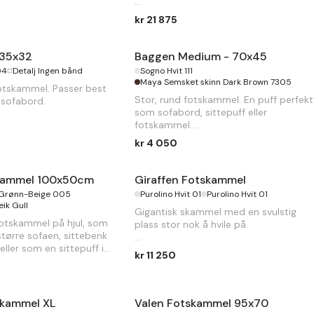
B
59 x
D
79 x
H
110cm
kr 21 875
135x32
Baggen Medium - 70x45
04
Detalj Ingen bånd
Sogno Hvit 111
Maya Semsket skinn Dark Brown 7305
otskammel. Passer best
Stor, rund fotskammel. En puff perfekt
 sofabord.
som sofabord, sittepuff eller
fotskammel.
kr 4 050
Ø
70 x
H
45cm
skammel 100x50cm
Giraffen Fotskammel
Grønn-Beige 005
Purolino Hvit 01
Purolino Hvit 01
eik Gull
Gigantisk skammel med en svulstig
otskammel på hjul, som
plass stor nok å hvile på.
større sofaen, sittebenk
ller som en sittepuff i
B
134 x
D
94 x
H
48cm
kr 11 250
H
50cm
skammel XL
Valen Fotskammel 95x70