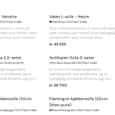
- Venstre
Valen L-sofa - Høyre
403
Fast trekk
Floki Brun 04
Fast trekk
kortere L-form på
Stor sofa med kortere L-form på høyr
ofaen sett forfra) med
side (sofaen sett forfra) med behageli
ekomfort som rommer
sittekomfort som rommer flere
personer.
kr 45 525
05 x
H
80cm
B
313 x 217 x
D
105 x
H
80cm
a 2,5-seter
Antilopen Sofa 3-seter
io Anthracite 18
Purolino Naturell 04
Fast trekk
lige langstrakte
En sofa med stilige langstrakte
ved armlenene og en
sylinderputer ved armlenene og en
bde å hente seg inn i.
behagelig sittdybde å hente seg inn i.
kr 26 700
x
H
86cm
B
215 x
D
110 x
H
86cm
økkensofa 132cm
Flamingon kjøkkensofa 132cm
(liten pute)
ennepsgul 027
Fast trekk
Mood Mosegrønn 801
Fast trekk