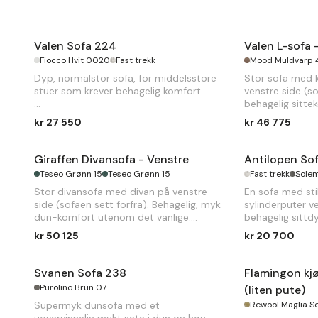
Valen Sofa 224
Valen L-sofa 
Fiocco Hvit 0020
Fast trekk
Mood Muldvarp 
Dyp, normalstor sofa, for middelsstore
Stor sofa med 
stuer som krever behagelig komfort.
venstre side (s
behagelig sitt
B
224 x
D
105 x
H
80cm
flere personer.
kr 27 550
kr 46 775
B
313 x 217 x
D
1
Giraffen Divansofa - Venstre
Antilopen Sof
Teseo Grønn 15
Teseo Grønn 15
Fast trekk
Solem
Stor divansofa med divan på venstre
En sofa med sti
side (sofaen sett forfra). Behagelig, myk
sylinderputer 
dun-komfort utenom det vanlige.
behagelig sittdy
kr 50 125
kr 20 700
B
312 x
D
111/193 x
H
98cm
B
200 x
D
100 
Svanen Sofa 238
Flamingon kj
Purolino Brun 07
(liten pute)
Supermyk dunsofa med et
Rewool Maglia S
uovervinnelig mykt sete i dun og høy