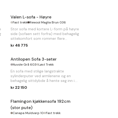
Valen L-sofa - Høyre
Fast trekk
Rewool Maglia Brun 036
e
Stor sofa med kortere L-form på høyre
g
side (sofaen sett forfra) med behagelig
sittekomfort som rommer flere
personer.
kr 46 775
B
313 x 217 x
D
105 x
H
80cm
Antilopen Sofa 3-seter
Nuvole Grå 603
Løst Trekk
En sofa med stilige langstrakte
sylinderputer ved armlenene og en
behagelig sittdybde å hente seg inn i.
kr 22 150
B
215 x
D
110 x
H
86cm
Flamingon kjøkkensofa 192cm
(stor pute)
Canapa Muldvarp 10
Fast trekk