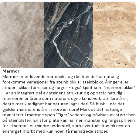
Marmor
Marmor er et levende materiale, og det kan derfor naturlig
forekomme variasjoner fra steinblokk til steinblokk. Åringer eller
striper i ulike størrelser og farger - også kjent som "marmorsukker"
- er en integrert del av steinens struktur og oppstår naturlig. I
marmoren er årene som naturens egne kunstverk. Jo flere årer,
desto mer kjærlighet har naturen lagt i det! Så husk - når det
gjelder marmorens årer: more is more! Merk at det naturlige
mønsteret i marmortypen "Tiger" varierer og påvirkes av størrelsen
på steinplaten. En stor plate kan ha mer mønster og fargespill enn
for eksempel et mindre understell, som eventuelt kan bli nesten
ensfarget mørkt med kun noen få mønstrede striper.