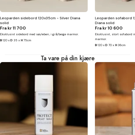
Leoparden sidebord 120x35cm - Silver Diana
Leoparden sofabord 1
solid
Diana solid
Fra
kr 11 700
Fra
kr 10 600
Eksklusivt sidebord med søyleben, i grå/beige marmor.
Eksklusivt, stort sofabord m
marmor.
B
120 x
D
35 x
H
75cm
B
120 x
D
70 x
H
36cm
Ta vare på din kjære