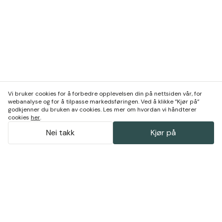
Vi bruker cookies for å forbedre opplevelsen din på nettsiden vår, for
webanalyse og for å tilpasse markedsføringen. Ved å klikke ”Kjør på”
godkjenner du bruken av cookies. Les mer om hvordan vi håndterer
cookies
her
.
Nei takk
Kjør på