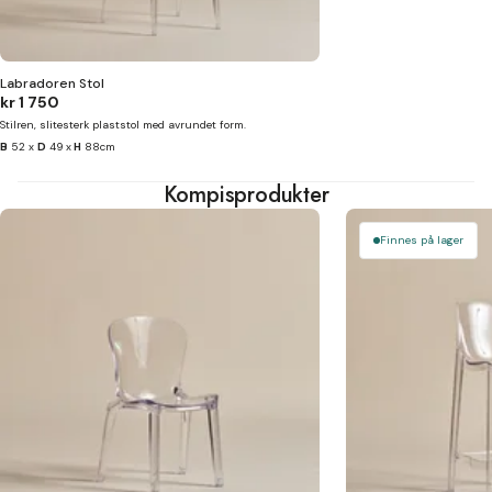
Labradoren Stol
kr 1 750
Stilren, slitesterk plaststol med avrundet form.
B
52 x
D
49 x
H
88cm
Kompisprodukter
Finnes på lager