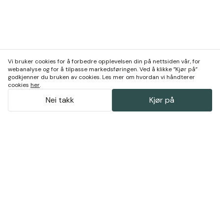
Vi bruker cookies for å forbedre opplevelsen din på nettsiden vår, for
webanalyse og for å tilpasse markedsføringen. Ved å klikke ”Kjør på”
godkjenner du bruken av cookies. Les mer om hvordan vi håndterer
cookies
her
.
Nei takk
Kjør på