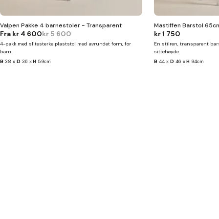
Valpen Pakke 4 barnestoler - Transparent
Mastiffen Barstol 65c
Fra
kr 4 600
kr 5 600
kr 1 750
4-pakk med slitesterke plaststol med avrundet form, for
En stilren, transparent bar
barn.
sittehøyde.
B
38 x
D
36 x
H
59cm
B
44 x
D
46 x
H
94cm