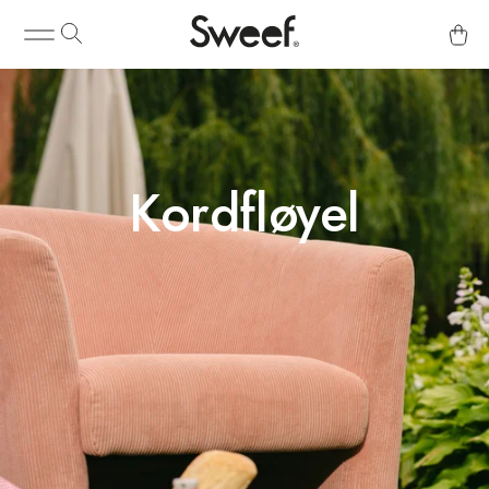
Kordfløyel