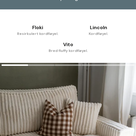
Floki
Lincoln
Resirkulert kordfløyel.
Kordfløyel.
Vito
Bred fluffy kordfløyel.