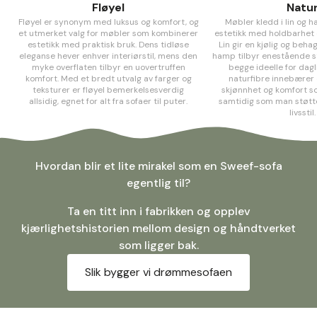
Fløyel
Natu
Fløyel er synonym med luksus og komfort, og
Møbler kledd i lin og
et utmerket valg for møbler som kombinerer
estetikk med holdbarhet 
estetikk med praktisk bruk. Dens tidløse
Lin gir en kjølig og beha
eleganse hever enhver interiørstil, mens den
hamp tilbyr enestående s
myke overflaten tilbyr en uovertruffen
begge ideelle for dagl
komfort. Med et bredt utvalg av farger og
naturfibre innebærer e
teksturer er fløyel bemerkelsesverdig
skjønnhet og komfort so
allsidig, egnet for alt fra sofaer til puter.
samtidig som man støtt
livsstil.
Hvordan blir et lite mirakel som en Sweef-sofa
egentlig til?
Ta en titt inn i fabrikken og opplev
kjærlighetshistorien mellom design og håndtverket
som ligger bak.
Slik bygger vi drømmesofaen