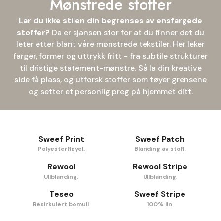
Mønstrede stoffer
Lar du ikke stilen din begrenses av ensfargede
stoffer?
Da er sjansen stor for at du finner det du
leter etter blant våre mønstrede tekstiler. Her leker
farger, former og uttrykk fritt - fra subtile strukturer
til dristige statement-mønstre. Så la din kreative
side få plass, og utforsk stoffer som tøyer grensene
og setter et personlig preg på hjemmet ditt.
Sweef Print
Sweef Patch
Polyesterfløyel.
Blanding av stoff.
Rewool
Rewool Stripe
Ullblanding.
Ullblanding
.
Teseo
Sweef Stripe
Resirkulert bomull
.
100% lin
.